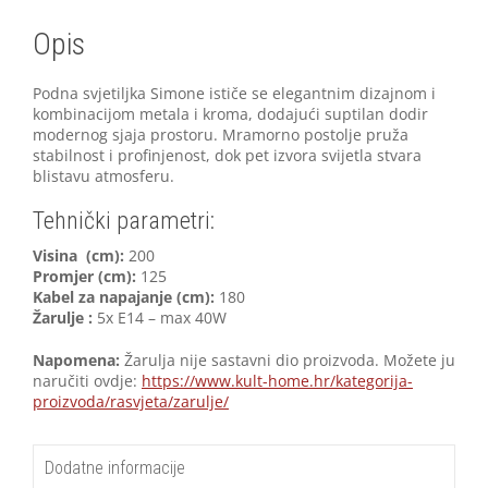
Opis
Podna svjetiljka Simone ističe se elegantnim dizajnom i
kombinacijom metala i kroma, dodajući suptilan dodir
modernog sjaja prostoru. Mramorno postolje pruža
stabilnost i profinjenost, dok pet izvora svijetla stvara
blistavu atmosferu.
Tehnički parametri:
Visina (cm):
200
Promjer (cm):
125
Kabel za napajanje (cm):
180
Žarulje :
5x E14 – max 40W
Napomena:
Žarulja nije sastavni dio proizvoda. Možete ju
naručiti ovdje:
https://www.kult-home.hr/kategorija-
proizvoda/rasvjeta/zarulje/
Dodatne informacije