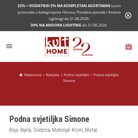
22% + DODATNIH 5% NA KOMPLETAN ASORTIMAN
(osim
proizvoda u kategorijama Horeca, Posebna ponuda i Anoora
Lighting) do 31.08.2026.
30% NA ANOORA LIGHTING
do 31.08.2026.
Naslovnica
Rasvjeta
Podne svjetiljke
Podna svjetiljka
Simone
Podna svjetiljka Simone
Boja: Bijela, Srebrna; Materijal: Krom, Metal;