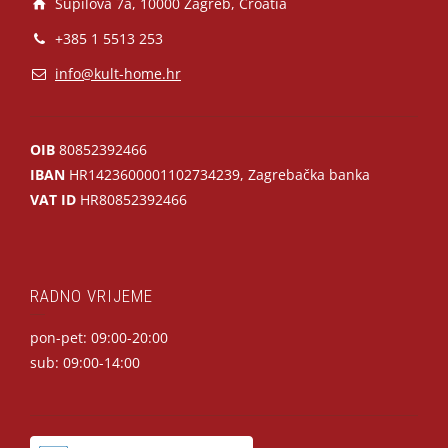
Supilova 7a, 10000 Zagreb, Croatia
+385 1 5513 253
info@kult-home.hr
OIB
80852392466
IBAN
HR1423600001102734239, Zagrebačka banka
VAT ID
HR80852392466
RADNO VRIJEME
pon-pet: 09:00-20:00
sub: 09:00-14:00