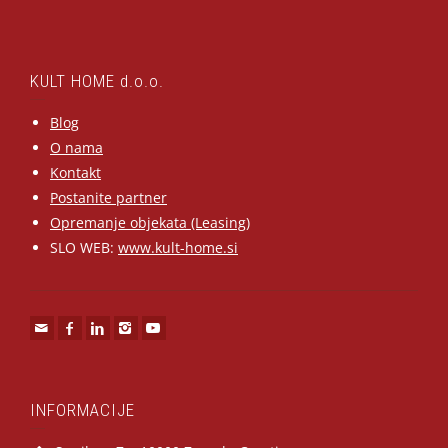
KULT HOME d.o.o.
Blog
O nama
Kontakt
Postanite partner
Opremanje objekata (Leasing)
SLO WEB:
www.kult-home.si
INFORMACIJE