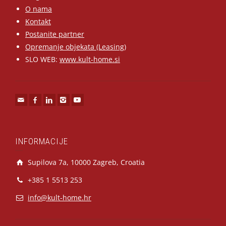
O nama
Kontakt
Postanite partner
Opremanje objekata (Leasing)
SLO WEB:
www.kult-home.si
INFORMACIJE
Supilova 7a, 10000 Zagreb, Croatia
+385 1 5513 253
info@kult-home.hr