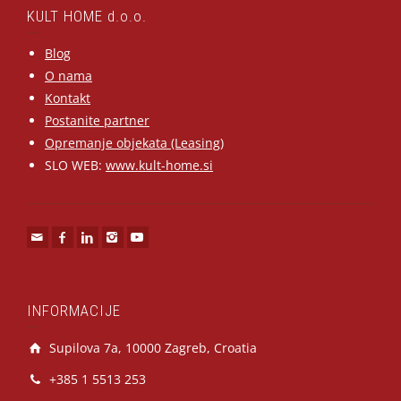
KULT HOME d.o.o.
Blog
O nama
Kontakt
Postanite partner
Opremanje objekata (Leasing)
SLO WEB:
www.kult-home.si
INFORMACIJE
Supilova 7a, 10000 Zagreb, Croatia
+385 1 5513 253