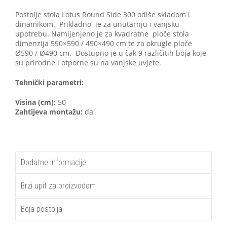
Postolje stola Lotus Round Side 300 odiše skladom i
dinamikom. Prikladno je za unutarnju i vanjsku
upotrebu. Namijenjeno je za kvadratne ploče stola
dimenzija 590×590 / 490×490 cm te za okrugle ploče
Ø590 / Ø490 cm. Dostupno je u čak 9 različitih boja koje
su prirodne i otporne su na vanjske uvjete.
Tehnički parametri:
Visina (cm):
50
Zahtijeva montažu:
da
Dodatne informacije
Brzi upit za proizvodom
Boja postolja