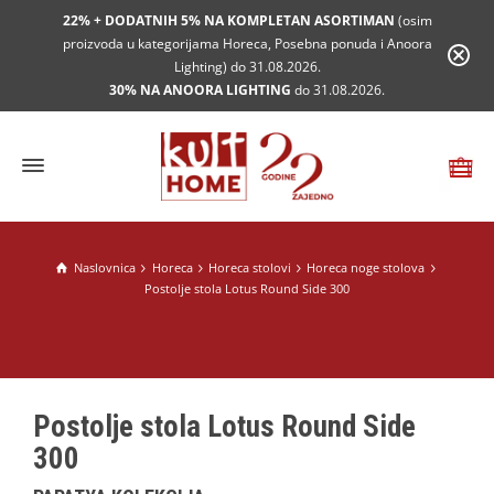
22% + DODATNIH 5% NA KOMPLETAN ASORTIMAN
(osim
proizvoda u kategorijama Horeca, Posebna ponuda i Anoora
Lighting) do 31.08.2026.
30% NA ANOORA LIGHTING
do 31.08.2026.
Naslovnica
Horeca
Horeca stolovi
Horeca noge stolova
Postolje stola Lotus Round Side 300
Postolje stola Lotus Round Side
300