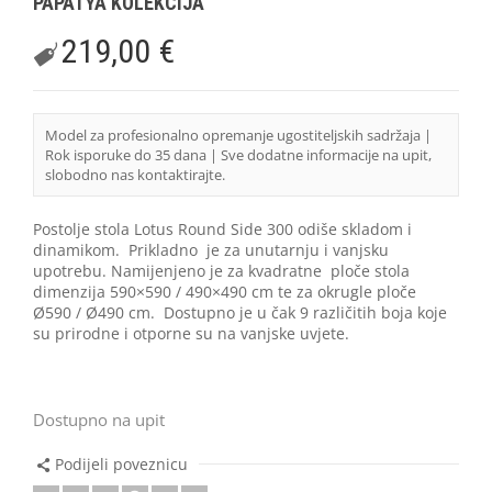
PAPATYA KOLEKCIJA
219,00
€
Model za profesionalno opremanje ugostiteljskih sadržaja |
Rok isporuke do 35 dana | Sve dodatne informacije na upit,
slobodno nas kontaktirajte.
Postolje stola Lotus Round Side 300 odiše skladom i
dinamikom. Prikladno je za unutarnju i vanjsku
upotrebu. Namijenjeno je za kvadratne ploče stola
dimenzija 590×590 / 490×490 cm te za okrugle ploče
Ø590 / Ø490 cm. Dostupno je u čak 9 različitih boja koje
su prirodne i otporne su na vanjske uvjete.
Dostupno na upit
Podijeli poveznicu