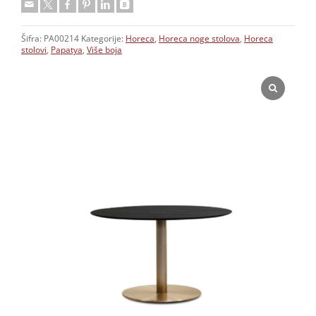
Šifra:
PA00214
Kategorije:
Horeca
,
Horeca noge stolova
,
Horeca
stolovi
,
Papatya
,
Više boja