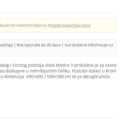
avati po vlastitim željama.
Pregled materijala i boja
sadržaja | Rok isporuke do 35 dana | Sve dodatne informacije na
skog i čvrstog postolja stola Modus II prikladno je za razne
 su dostupne u nehrđajućem čeliku. Postolje dolazi u krom
ola dimenzija 690×690 / 590×590 cm te za okrugle ploče