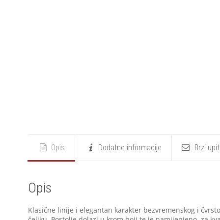
Opis
Dodatne informacije
Brzi upi
Opis
Klasične linije i elegantan karakter bezvremenskog i čvrs
čeliku. Postolje dolazi u krom boji te je namijenjeno za 