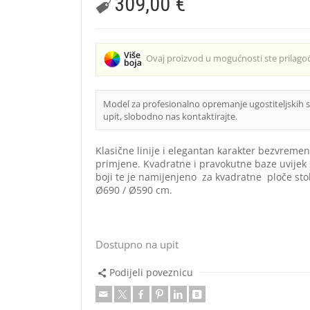
309,00
€
Ovaj proizvod u mogućnosti ste prilagođ
Model za profesionalno opremanje ugostiteljskih 
upit, slobodno nas kontaktirajte.
Klasične linije i elegantan karakter bezvremen
primjene. Kvadratne i pravokutne baze uvijek
boji te je namijenjeno za kvadratne ploče st
Ø690 / Ø590 cm.
Dostupno na upit
Podijeli poveznicu