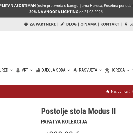
MPLETAN ASORTIMAN
(osim proizvoda u kategorijama Horeca, Posebna ponuda i 
30% NA ANOORA LIGHTING
do 31.08.2026.
ZA PARTNERE
|
BLOG
|
O NAMA
|
KONTAKT
|
Su
URED
VRT
DJEČJA SOBA
RASVJETA
HORECA
Naslovnica
Postolje stola Modus II
PAPATYA KOLEKCIJA