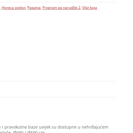
a
,
Horeca stolovi
,
Papatya
,
Program po narudžbi 2
,
Više boja
tne i pravokutne baze uvijek su dostupne u nehrđajućem
e ploče Ø690 / Ø590 cm.