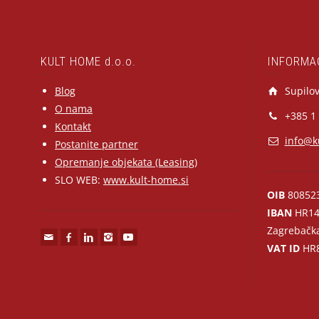
KULT HOME d.o.o.
INFORMA
Blog
Supilov
O nama
+385 1
Kontakt
info@k
Postanite partner
Opremanje objekata (Leasing)
SLO WEB:
www.kult-home.si
OIB
80852
IBAN
HR14
Zagrebačk
VAT ID
HR8