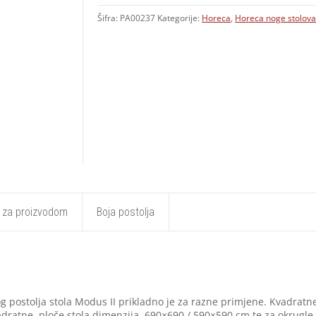
Šifra:
PA00237
Kategorije:
Horeca
,
Horeca noge stolov
t za proizvodom
Boja postolja
tog postolja stola Modus II prikladno je za razne primjene. Kvadra
kvadratne ploče stola dimenzija 690×690 / 590×590 cm te za okrugl