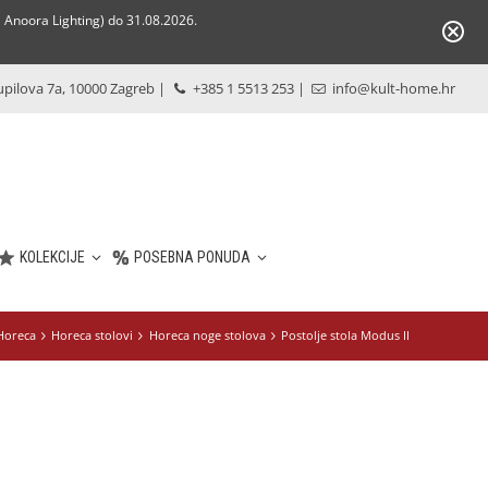
Anoora Lighting) do 31.08.2026.
pilova 7a, 10000 Zagreb
|
+385 1 5513 253
|
info@kult-home.hr
KOLEKCIJE
POSEBNA PONUDA
Horeca
Horeca stolovi
Horeca noge stolova
Postolje stola Modus II