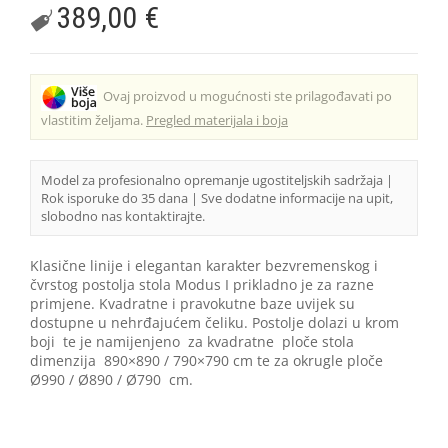
389,00
€
Ovaj proizvod u mogućnosti ste prilagođavati po
vlastitim željama.
Pregled materijala i boja
Model za profesionalno opremanje ugostiteljskih sadržaja |
Rok isporuke do 35 dana | Sve dodatne informacije na upit,
slobodno nas kontaktirajte.
Klasične linije i elegantan karakter bezvremenskog i
čvrstog postolja stola Modus I prikladno je za razne
primjene. Kvadratne i pravokutne baze uvijek su
dostupne u nehrđajućem čeliku. Postolje dolazi u krom
boji te je namijenjeno za kvadratne ploče stola
dimenzija 890×890 / 790×790 cm te za okrugle ploče
Ø990 / Ø890 / Ø790 cm.