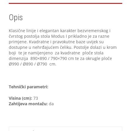
Opis
Klasične linije i elegantan karakter bezvremenskog i
čvrstog postolja stola Modus I prikladno je za razne
primjene. Kvadratne i pravokutne baze uvijek su
dostupne u nehrđajućem čeliku. Postolje dolazi u krom
boji te je namijenjeno za kvadratne ploče stola
dimenzija 890×890 / 790×790 cm te za okrugle ploče
Ø990 / Ø890 / Ø790 cm.
Tehnički parametri:
Visina (cm):
73
Zahtijeva montažu:
da