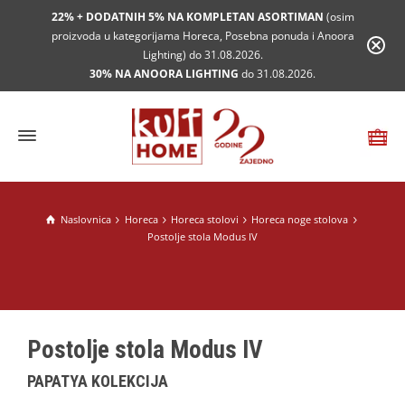
22% + DODATNIH 5% NA KOMPLETAN ASORTIMAN
(osim
proizvoda u kategorijama Horeca, Posebna ponuda i Anoora
Lighting) do 31.08.2026.
30% NA ANOORA LIGHTING
do 31.08.2026.
Naslovnica
Horeca
Horeca stolovi
Horeca noge stolova
Postolje stola Modus IV
Postolje stola Modus IV
PAPATYA KOLEKCIJA