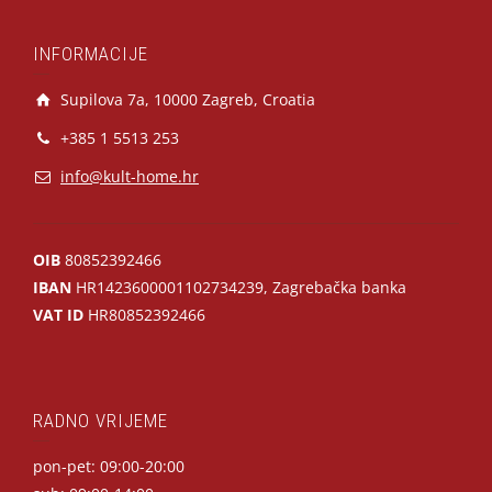
INFORMACIJE
Supilova 7a, 10000 Zagreb, Croatia
+385 1 5513 253
info@kult-home.hr
OIB
80852392466
IBAN
HR1423600001102734239, Zagrebačka banka
VAT ID
HR80852392466
RADNO VRIJEME
pon-pet: 09:00-20:00