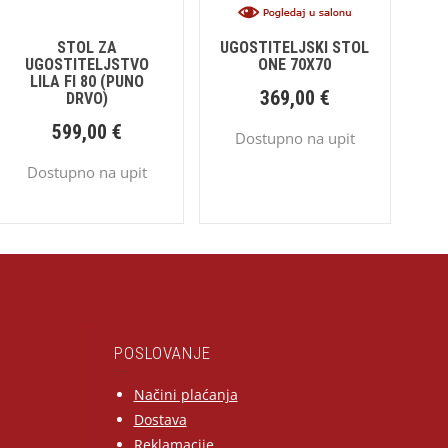
STOL ZA
UGOSTITELJSKI STOL
UGOSTITELJSTVO
ONE 70X70
LILA FI 80 (PUNO
369,00
€
DRVO)
599,00
€
Dostupno na upit
Dostupno na upit
POSLOVANJE
Načini plaćanja
Dostava
Reklamacije