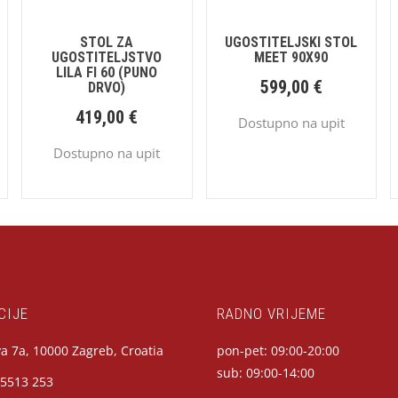
STOL ZA
UGOSTITELJSKI STOL
UGOSTITELJSTVO
MEET 90X90
LILA FI 60 (PUNO
599,00
€
DRVO)
419,00
€
Dostupno na upit
Dostupno na upit
CIJE
RADNO VRIJEME
a 7a, 10000 Zagreb, Croatia
pon-pet: 09:00-20:00
sub: 09:00-14:00
 5513 253