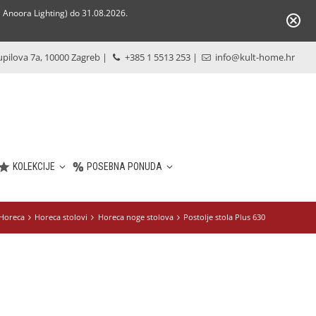
Anoora Lighting) do 31.08.2026.
pilova 7a, 10000 Zagreb
|
+385 1 5513 253
|
info@kult-home.hr
KOLEKCIJE
POSEBNA PONUDA
Horeca
Horeca stolovi
Horeca noge stolova
Postolje stola Plus 630