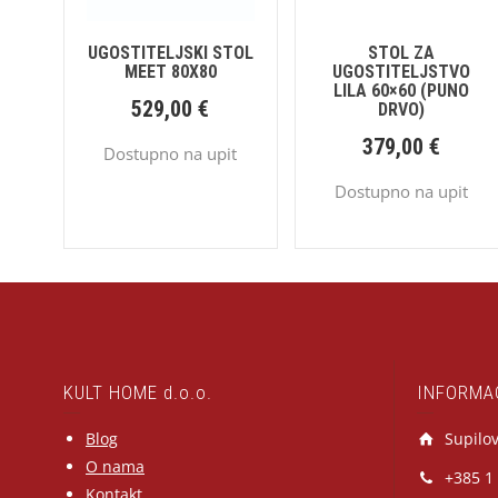
UGOSTITELJSKI STOL
STOL ZA
MEET 80X80
UGOSTITELJSTVO
LILA 60×60 (PUNO
529,00
€
DRVO)
379,00
€
Dostupno na upit
Dostupno na upit
KULT HOME d.o.o.
INFORMA
Blog
Supilov
O nama
+385 1
Kontakt