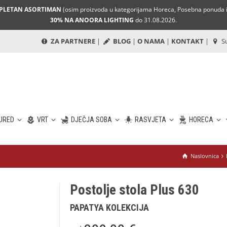
MPLETAN ASORTIMAN
(osim proizvoda u kategorijama Horeca, Posebna ponuda i 
30% NA ANOORA LIGHTING
do 31.08.2026.
ZA PARTNERE
|
BLOG
|
O NAMA
|
KONTAKT
|
Su
URED
VRT
DJEČJA SOBA
RASVJETA
HORECA
Naslovnica
Postolje stola Plus 630
PAPATYA KOLEKCIJA