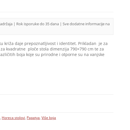
sadržaja | Rok isporuke do 35 dana | Sve dodatne informacije na
 križa daje prepoznatljivost i identitet. Prikladan je za
 za kvadratne ploče stola dimenzija 790×790 cm te za
zličitih boja koje su prirodne i otporne su na vanjske
a
,
Horeca stolovi
,
Papatya
,
Više boja