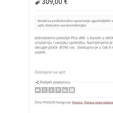
309,00
€
Model za profesionalno opremanje ugostiteljskih 
upit, slobodno nas kontaktirajte.
Jednostavno postolje Plus 480 s bazom u obliku
unutarnju i vanjsku upotrebu. Namijenjeno je
okrugle ploče Ø790 cm. Dostupno je u čak 9 ra
uvjete.
Dostupno na upit
Podijeli poveznicu
Šifra:
PA00209
Kategorije:
Horeca
,
Horeca noge stolov