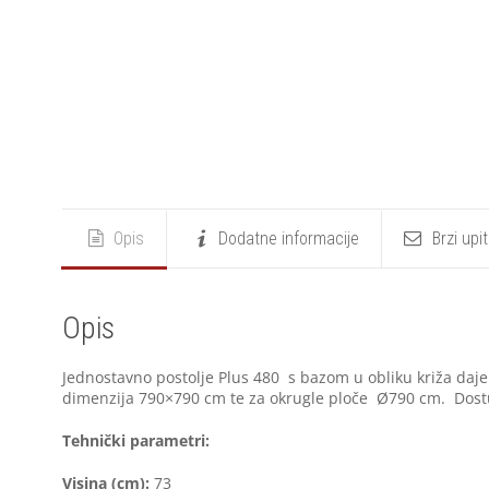
Opis
Dodatne informacije
Brzi upi
Opis
Jednostavno postolje Plus 480 s bazom u obliku križa daje 
dimenzija 790×790 cm te za okrugle ploče Ø790 cm. Dostupn
Tehnički parametri:
Visina (cm):
73