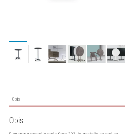
Opis
Opis
Elegantno postolje stola Step 323 je postolje za stol za