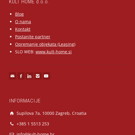
KULT HOME d.o.o.
Blog
O nama
Kontakt
Postanite partner
Opremanje objekata (Leasing)
SLO WEB:
www.kult-home.si
INFORMACIJE
Supilova 7a, 10000 Zagreb, Croatia
+385 1 5513 253
info@kult-home.hr