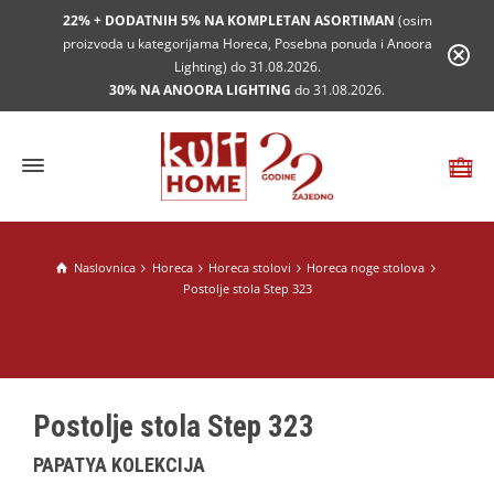
22% + DODATNIH 5% NA KOMPLETAN ASORTIMAN
(osim
proizvoda u kategorijama Horeca, Posebna ponuda i Anoora
Lighting) do 31.08.2026.
30% NA ANOORA LIGHTING
do 31.08.2026.
Naslovnica
Horeca
Horeca stolovi
Horeca noge stolova
Postolje stola Step 323
Postolje stola Step 323
PAPATYA KOLEKCIJA