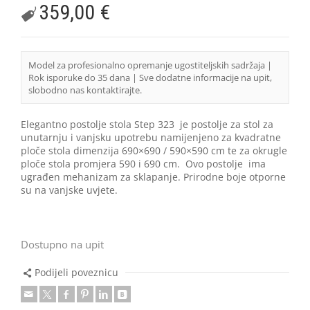
359,00
€
Model za profesionalno opremanje ugostiteljskih sadržaja |
Rok isporuke do 35 dana | Sve dodatne informacije na upit,
slobodno nas kontaktirajte.
Elegantno postolje stola Step 323 je postolje za stol za
unutarnju i vanjsku upotrebu namijenjeno za kvadratne
ploče stola dimenzija 690×690 / 590×590 cm te za okrugle
ploče stola promjera 590 i 690 cm. Ovo postolje ima
ugrađen mehanizam za sklapanje. Prirodne boje otporne
su na vanjske uvjete.
Dostupno na upit
Podijeli poveznicu