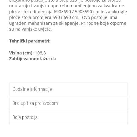
unutarnju i vanjsku upotrebu namijenjeno za kvadratne
ploče stola dimenzija 690×690 / 590×590 cm te za okrugle
ploče stola promjera 590 i 690 cm. Ovo postolje ima
ugrađen mehanizam za sklapanje. Prirodne boje otporne
su na vanjske uvjete.
Tehnički parametri:
Visina (cm):
108,8
Zahtijeva montažu:
da
Dodatne informacije
Brzi upit za proizvodom
Boja postolja