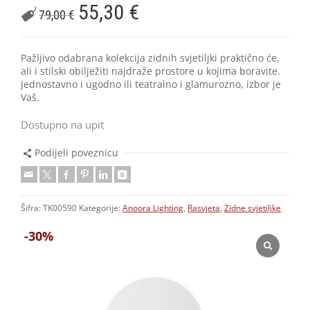
55,30
€
79,00
€
Pažljivo odabrana kolekcija zidnih svjetiljki praktično će,
ali i stilski obilježiti najdraže prostore u kojima boravite.
Jednostavno i ugodno ili teatralno i glamurozno, izbor je
Vaš.
Dostupno na upit
Podijeli poveznicu
Šifra:
TK00590
Kategorije:
Anoora Lighting
,
Rasvjeta
,
Zidne svjetiljke
-30%