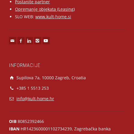
Postanite partner
Opremanje objekata (Leasing)
SLO WEB:
www.kult-home.si
INFORMACIJE
Supilova 7a, 10000 Zagreb, Croatia
+385 1 5513 253
info@kult-home.hr
OIB
80852392466
IBAN
HR1423600001102734239, Zagrebačka banka