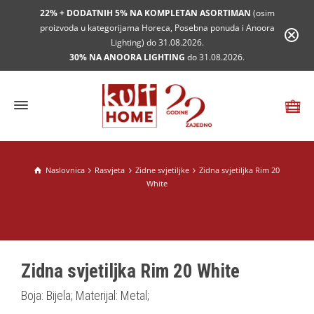
22% + DODATNIH 5% NA KOMPLETAN ASORTIMAN
(osim
proizvoda u kategorijama Horeca, Posebna ponuda i Anoora
Lighting) do 31.08.2026.
30% NA ANOORA LIGHTING
do 31.08.2026.
Naslovnica
Rasvjeta
Zidne svjetiljke
Zidna svjetiljka Rim 20
White
Zidna svjetiljka Rim 20 White
Boja: Bijela; Materijal: Metal;