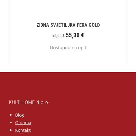
ZIDNA SVJETILJKA FERA GOLD
55,30
€
79,00
€
Dostupno na upit
KULT HOME d.o.o.
Blog
O nama
Kontakt