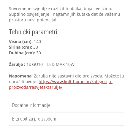
Suvremene svjetiljke različitih oblika, boja i veličina.
Suptilno osvjetljenje i najtamnijih kutaka dat će Vašemu
prostoru novi potencijal.
Tehnički parametri:
V
isina (cm):
140
Širina (cm):
30
Dubina (cm):
30
Žarulje :
1x GU10 – LED MAX 10W
Napomena:
Žarulja nije sastavni dio proizvoda. Možete ju
naručiti ovdje:
https://www.kult-home.hr/kategorija-
proizvoda/rasvjeta/zarulje/
Dodatne informacije
Brzi upit za proizvodom