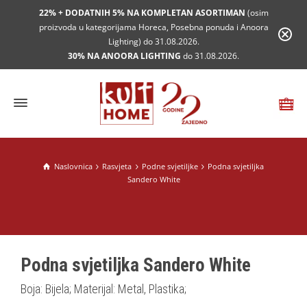
22% + DODATNIH 5% NA KOMPLETAN ASORTIMAN
(osim
proizvoda u kategorijama Horeca, Posebna ponuda i Anoora
Lighting) do 31.08.2026.
30% NA ANOORA LIGHTING
do 31.08.2026.
Naslovnica
Rasvjeta
Podne svjetiljke
Podna svjetiljka
Sandero White
Podna svjetiljka Sandero White
Boja: Bijela; Materijal: Metal, Plastika;