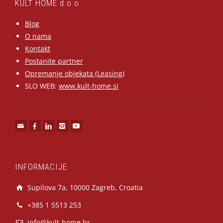
KULT HOME d.o.o.
Blog
O nama
Kontakt
Postanite partner
Opremanje objekata (Leasing)
SLO WEB:
www.kult-home.si
INFORMACIJE
Supilova 7a, 10000 Zagreb, Croatia
+385 1 5513 253
info@kult-home.hr