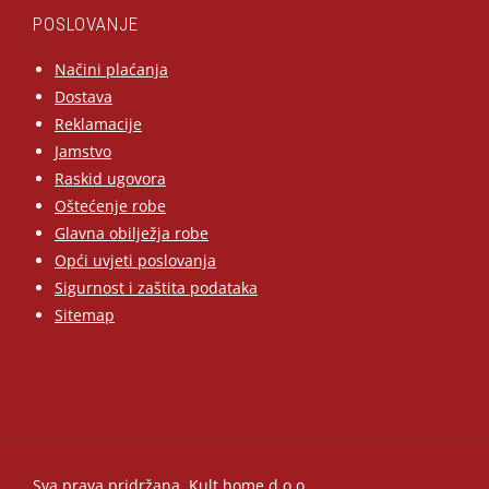
POSLOVANJE
Načini plaćanja
Dostava
Reklamacije
Jamstvo
Raskid ugovora
Oštećenje robe
Glavna obilježja robe
Opći uvjeti poslovanja
Sigurnost i zaštita podataka
Sitemap
Sva prava pridržana, Kult home d.o.o.