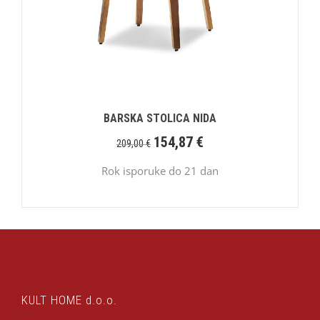
BARSKA STOLICA NIDA
154,87
€
209,00
€
Rok isporuke do 21 dan
KULT HOME d.o.o.