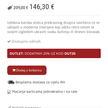
146,30
€
209,00
€
Udobna barska stolica prekrasnog dizajna savršeno će se
uklopiti u moderne interijere koji odišu retro stilom te
svojim izgledom ukrasiti svaku kuhinju ili dnevni boravak.
Dostupno odmah
OUTLET:
DODATNIH 20% UZ KOD
OUT20
Dodaj u košaricu
Besplatna dostava za cijelu RH
Plaćanje karticama jednokratno i na rate
Podijeli poveznicu