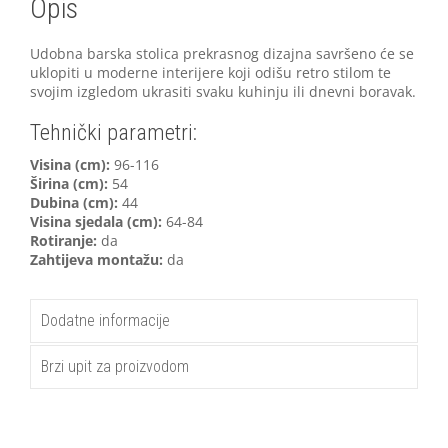
Opis
Udobna barska stolica prekrasnog dizajna savršeno će se
uklopiti u moderne interijere koji odišu retro stilom te
svojim izgledom ukrasiti svaku kuhinju ili dnevni boravak.
Tehnički parametri:
V
isina (cm):
96-116
Širina (cm):
54
Dubina (cm):
44
Visina sjedala (cm):
64-84
Rotiranje:
da
Zahtijeva montažu:
da
Dodatne informacije
Brzi upit za proizvodom