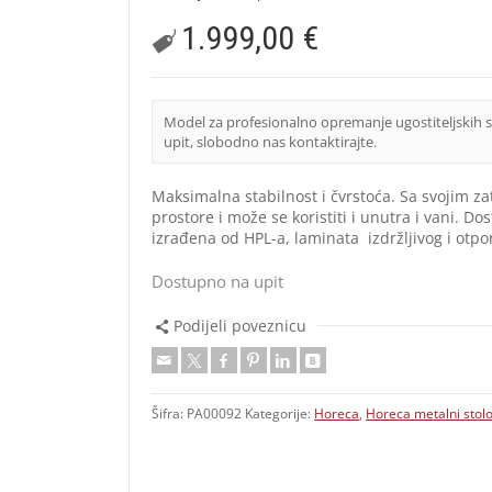
1.999,00
€
Model za profesionalno opremanje ugostiteljskih 
upit, slobodno nas kontaktirajte.
Maksimalna stabilnost i čvrstoća. Sa svojim 
prostore i može se koristiti i unutra i vani. D
izrađena od HPL-a, laminata izdržljivog i otpor
Dostupno na upit
Podijeli poveznicu
Šifra:
PA00092
Kategorije:
Horeca
,
Horeca metalni stolo