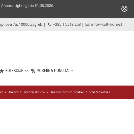
Anoora Lighting) do 31.08.2026.
pilova 7a, 10000 Zagreb
|
+385 1 5513 253
|
info@kult-home.hr
KOLEKCIJE
POSEBNA PONUDA
ca
Horeca
Horeca stolovi
Horeca metalni stolovi
Stol Maxima L I