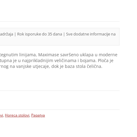
sadržaja | Rok isporuke do 35 dana | Sve dodatne informacije na
zategnutim linijama, Maximase savršeno uklapa u moderne
ostupna je u najprikladnijim veličinama i bojama. Ploča je
nog na vanjske utjecaje, dok je baza stola čelična.
vi
,
Horeca stolovi
,
Papatya