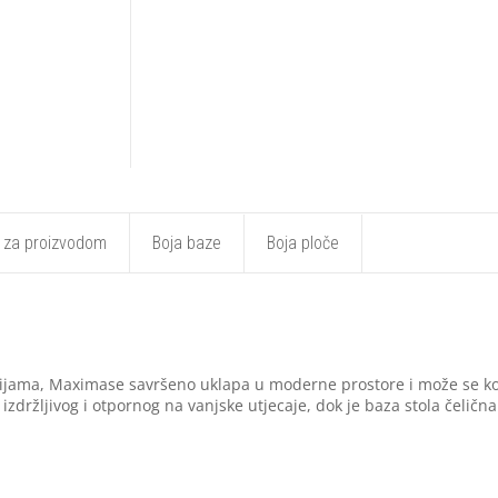
t za proizvodom
Boja baze
Boja ploče
nijama, Maximase savršeno uklapa u moderne prostore i može se koris
zdržljivog i otpornog na vanjske utjecaje, dok je baza stola čelična