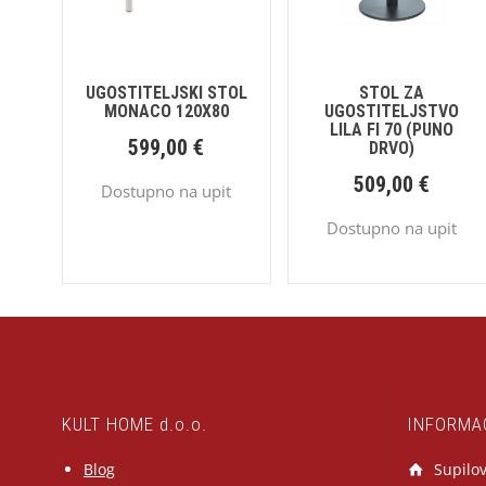
UGOSTITELJSKI STOL
STOL ZA
MONACO 120X80
UGOSTITELJSTVO
LILA FI 70 (PUNO
599,00
€
DRVO)
509,00
€
Dostupno na upit
Dostupno na upit
KULT HOME d.o.o.
INFORMA
Blog
Supilov