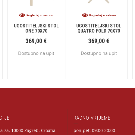
UGOSTITELJSKI STOL
UGOSTITELJSKI STOL
ONE 70X70
QUATRO FOLD 70X70
369,00
€
369,00
€
Dostupno na upit
Dostupno na upit
CIJE
RADNO VRIJEME
a 7a, 10000 Zagreb, Croatia
pon-pet: 09:00-20:00