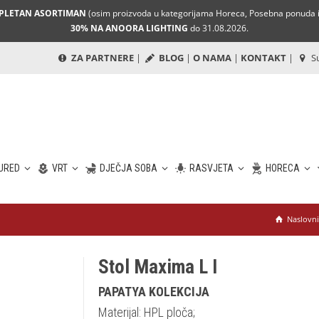
MPLETAN ASORTIMAN
(osim proizvoda u kategorijama Horeca, Posebna ponuda i 
30% NA ANOORA LIGHTING
do 31.08.2026.
ZA PARTNERE
|
BLOG
|
O NAMA
|
KONTAKT
|
Su
URED
VRT
DJEČJA SOBA
RASVJETA
HORECA
Naslovni
Stol Maxima L I
PAPATYA KOLEKCIJA
Materijal: HPL ploča;