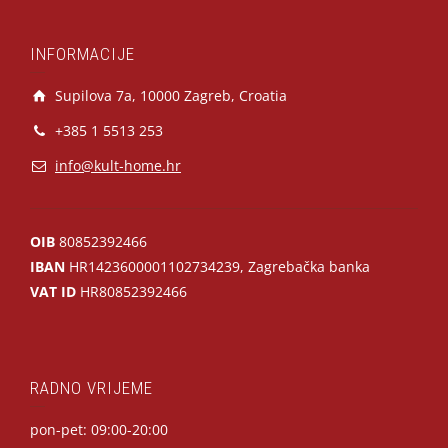
INFORMACIJE
Supilova 7a, 10000 Zagreb, Croatia
+385 1 5513 253
info@kult-home.hr
OIB
80852392466
IBAN
HR1423600001102734239, Zagrebačka banka
VAT ID
HR80852392466
RADNO VRIJEME
pon-pet: 09:00-20:00