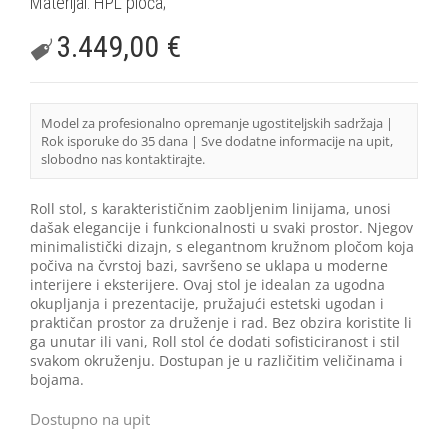
Materijal: HPL ploča;
3.449,00
€
Model za profesionalno opremanje ugostiteljskih sadržaja |
Rok isporuke do 35 dana | Sve dodatne informacije na upit,
slobodno nas kontaktirajte.
Roll stol, s karakterističnim zaobljenim linijama, unosi
dašak elegancije i funkcionalnosti u svaki prostor. Njegov
minimalistički dizajn, s elegantnom kružnom pločom koja
počiva na čvrstoj bazi, savršeno se uklapa u moderne
interijere i eksterijere. Ovaj stol je idealan za ugodna
okupljanja i prezentacije, pružajući estetski ugodan i
praktičan prostor za druženje i rad. Bez obzira koristite li
ga unutar ili vani, Roll stol će dodati sofisticiranost i stil
svakom okruženju. Dostupan je u različitim veličinama i
bojama.
Dostupno na upit