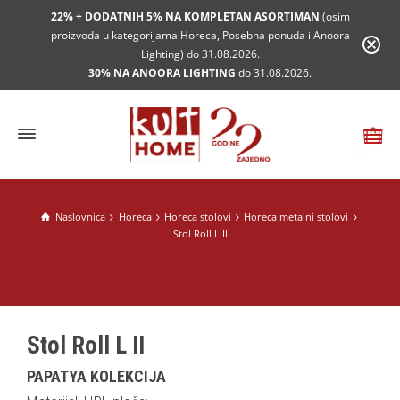
22% + DODATNIH 5% NA KOMPLETAN ASORTIMAN
(osim
proizvoda u kategorijama Horeca, Posebna ponuda i Anoora
Lighting) do 31.08.2026.
30% NA ANOORA LIGHTING
do 31.08.2026.
Naslovnica
Horeca
Horeca stolovi
Horeca metalni stolovi
Stol Roll L II
Stol Roll L II
PAPATYA KOLEKCIJA