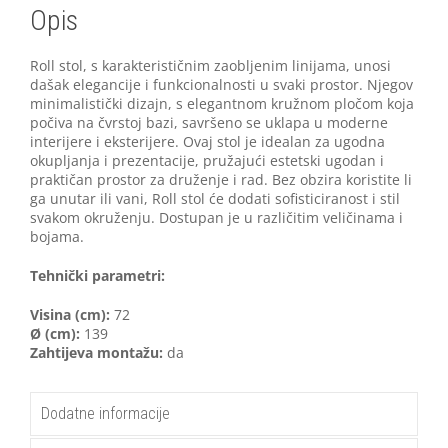
Opis
Roll stol, s karakterističnim zaobljenim linijama, unosi
dašak elegancije i funkcionalnosti u svaki prostor. Njegov
minimalistički dizajn, s elegantnom kružnom pločom koja
počiva na čvrstoj bazi, savršeno se uklapa u moderne
interijere i eksterijere. Ovaj stol je idealan za ugodna
okupljanja i prezentacije, pružajući estetski ugodan i
praktičan prostor za druženje i rad. Bez obzira koristite li
ga unutar ili vani, Roll stol će dodati sofisticiranost i stil
svakom okruženju. Dostupan je u različitim veličinama i
bojama.
Tehnički parametri:
Visina (cm):
72
Ø (cm):
139
Zahtijeva montažu:
da
Dodatne informacije