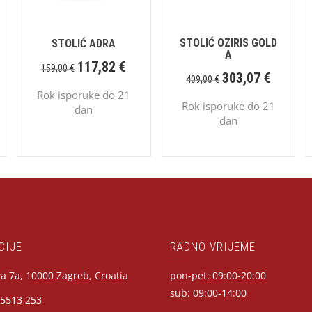
STOLIĆ OZIRIS GOLD
STOLIĆ ADRA
A
117,82
€
159,00
€
303,07
€
409,00
€
Rok isporuke do 21
Rok isporuke do 21
dan
dan
CIJE
RADNO VRIJEME
a 7a, 10000 Zagreb, Croatia
pon-pet: 09:00-20:00
sub: 09:00-14:00
 5513 253