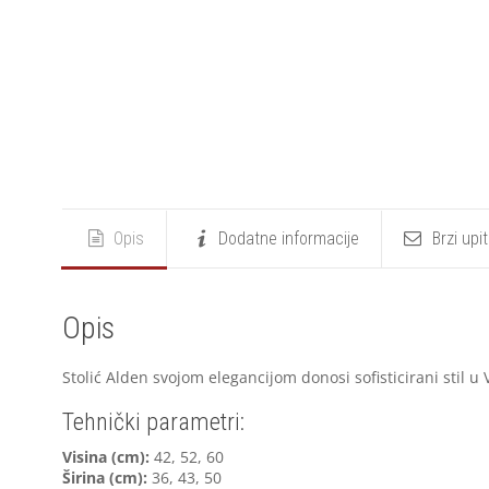
Opis
Dodatne informacije
Brzi upi
Opis
Stolić Alden svojom elegancijom donosi sofisticirani stil u
Tehnički parametri:
V
isina (cm):
42, 52, 60
Širina (cm):
36, 43, 50