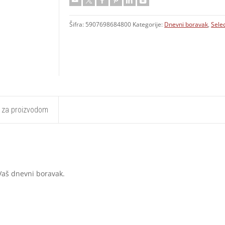
Šifra:
5907698684800
Kategorije:
Dnevni boravak
,
Sele
t za proizvodom
 Vaš dnevni boravak.