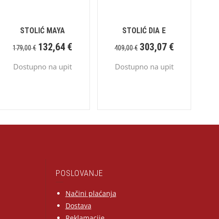
STOLIĆ MAYA
STOLIĆ DIA E
132,64
€
303,07
€
179,00
€
409,00
€
Dostupno na upit
Dostupno na upit
POSLOVANJE
Načini plaćanja
Dostava
Reklamacije