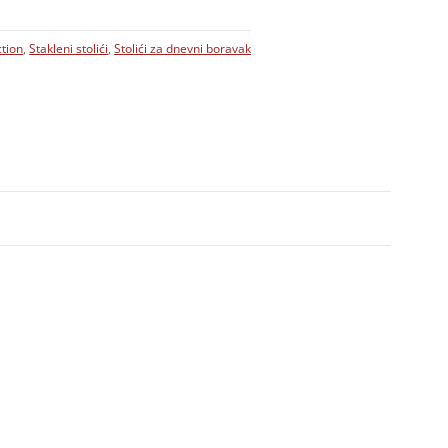
ction
,
Stakleni stolići
,
Stolići za dnevni boravak