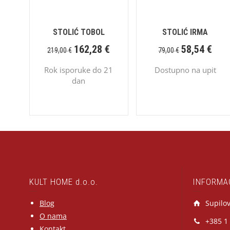
STOLIĆ TOBOL
STOLIĆ IRMA
162,28
€
58,54
€
219,00
€
79,00
€
Rok isporuke do 21
Dostupno na upit
dan
KULT HOME d.o.o.
INFORMA
Blog
Supilov
O nama
+385 1
Kontakt