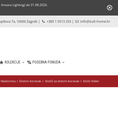
Anoora Lighting) do 31.08.2026.
pilova 7a, 10000 Zagreb
|
+385 1 5513 253
|
info@kult-home.hr
KOLEKCIJE
POSEBNA PONUDA
Naslovnica
Dnevni boravak
Stolići za dnevni boravak
Stolić Alden