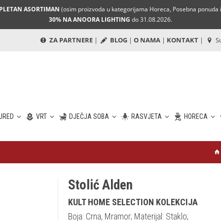
MPLETAN ASORTIMAN
(osim proizvoda u kategorijama Horeca, Posebna ponuda i 
30% NA ANOORA LIGHTING
do 31.08.2026.
ZA PARTNERE
|
BLOG
|
O NAMA
|
KONTAKT
|
Su
URED
VRT
DJEČJA SOBA
RASVJETA
HORECA
Stolić Alden
KULT HOME SELECTION KOLEKCIJA
Boja: Crna, Mramor; Materijal: Staklo;