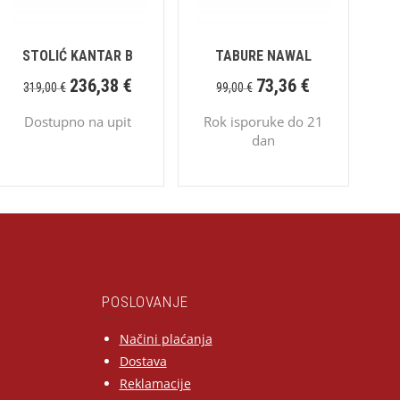
STOLIĆ KANTAR B
TABURE NAWAL
236,38
€
73,36
€
319,00
€
99,00
€
Dostupno na upit
Rok isporuke do 21
dan
POSLOVANJE
Načini plaćanja
Dostava
Reklamacije