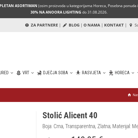
MPLETAN ASORTIMAN
(osim proizvoda u kategorijama Horeca, Posebna ponuda i 
30% NA ANOORA LIGHTING
do 31.08.2026.
ZA PARTNERE
|
BLOG
|
O NAMA
|
KONTAKT
|
Su
URED
VRT
DJEČJA SOBA
RASVJETA
HORECA
Nas
Stolić Alicent 40
Boja: Crna, Transparentna, Zlatna; Materijal: Met