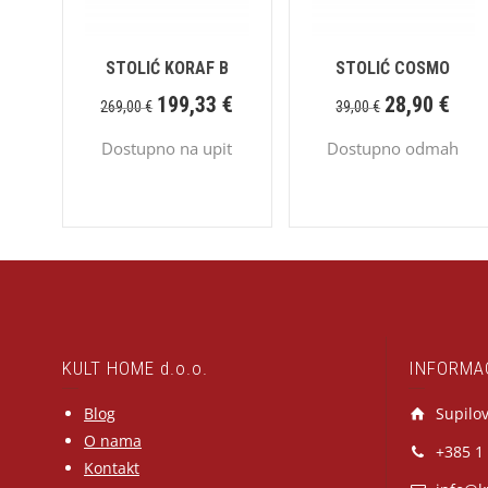
STOLIĆ KORAF B
STOLIĆ COSMO
199,33
€
28,90
€
269,00
€
39,00
€
Dostupno na upit
Dostupno odmah
KULT HOME d.o.o.
INFORMA
Blog
Supilov
O nama
+385 1
Kontakt