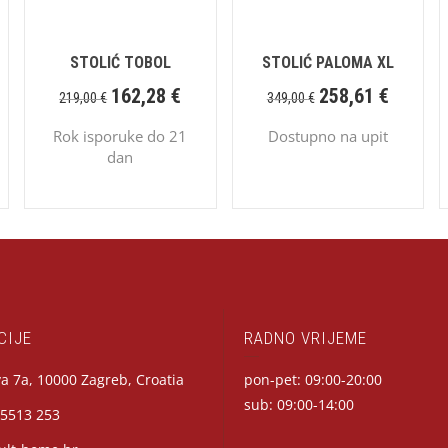
STOLIĆ TOBOL
STOLIĆ PALOMA XL
162,28
€
258,61
€
219,00
€
349,00
€
Rok isporuke do 21
Dostupno na upit
dan
CIJE
RADNO VRIJEME
a 7a, 10000 Zagreb, Croatia
pon-pet: 09:00-20:00
sub: 09:00-14:00
 5513 253