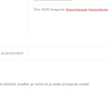
Šifra:
43232
Kategorije:
Dnevni boravak
,
Invicta Interior
t za proizvodom
om pločom izrađen je ručno te je svaki primjerak unikat.