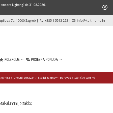
Anoora Lighting) do 31.08.2026.
pilova 7a, 10000 Zagreb
|
+385 1 5513 253
|
info@kult-home.hr
KOLEKCIJE
POSEBNA PONUDA
lovnica
Dnevni boravak
Stolići za dnevni boravak
Stolić Alicent 40
al-aluminij, Staklo;