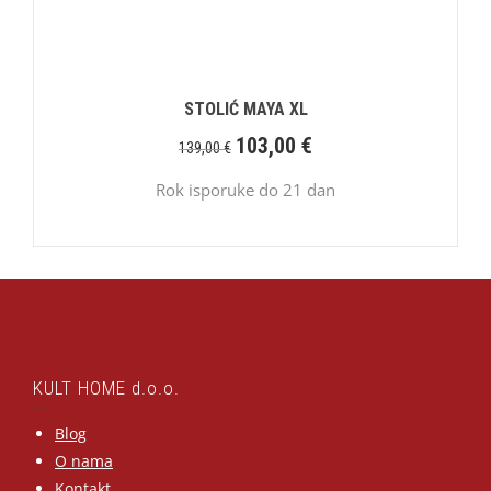
STOLIĆ MAYA XL
103,00
€
139,00
€
Rok isporuke do 21 dan
KULT HOME d.o.o.
Blog
O nama
Kontakt