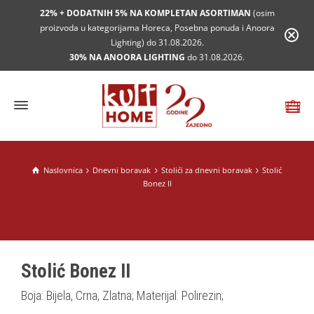
22% + DODATNIH 5% NA KOMPLETAN ASORTIMAN
(osim
proizvoda u kategorijama Horeca, Posebna ponuda i Anoora
Lighting) do 31.08.2026.
30% NA ANOORA LIGHTING
do 31.08.2026.
Naslovnica
Dnevni boravak
Stolići za dnevni boravak
Stolić
Bonez II
Stolić Bonez II
Boja: Bijela, Crna, Zlatna; Materijal: Polirezin;