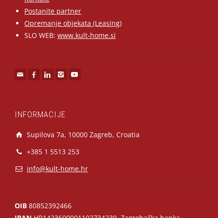
Postanite partner
Opremanje objekata (Leasing)
SLO WEB:
www.kult-home.si
INFORMACIJE
Supilova 7a, 10000 Zagreb, Croatia
+385 1 5513 253
info@kult-home.hr
OIB
80852392466
IBAN
HR1423600001102734239, Zagrebačka banka