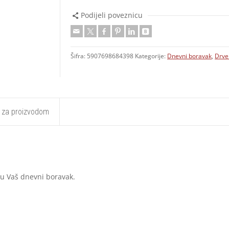
Podijeli poveznicu
Šifra:
5907698684398
Kategorije:
Dnevni boravak
,
Drven
t za proizvodom
l u Vaš dnevni boravak.