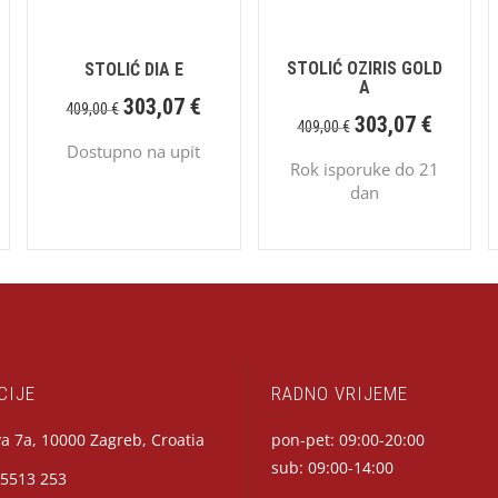
STOLIĆ OZIRIS GOLD
STOLIĆ DIA E
A
303,07
€
409,00
€
303,07
€
409,00
€
Dostupno na upit
Rok isporuke do 21
dan
CIJE
RADNO VRIJEME
a 7a, 10000 Zagreb, Croatia
pon-pet: 09:00-20:00
sub: 09:00-14:00
 5513 253