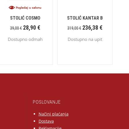
STOLIĆ COSMO
STOLIĆ KANTAR B
28,90
€
236,38
€
39,00
€
319,00
€
Dostupno odmah
Dostupno na upit
POSLOVANJE
Načini plaćanja
Dostava
Reklamacije