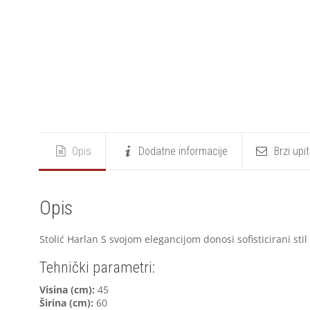
Opis
Dodatne informacije
Brzi upi
Opis
Stolić Harlan S svojom elegancijom donosi sofisticirani sti
Tehnički parametri:
V
isina (cm):
45
Širina (cm):
60