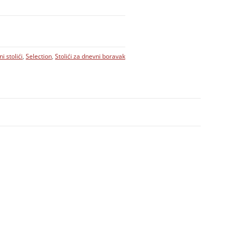
i stolići
,
Selection
,
Stolići za dnevni boravak