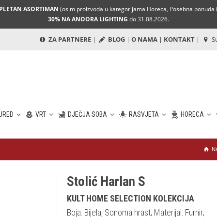
MPLETAN ASORTIMAN
(osim proizvoda u kategorijama Horeca, Posebna ponuda i 
30% NA ANOORA LIGHTING
do 31.08.2026.
ZA PARTNERE
|
BLOG
|
O NAMA
|
KONTAKT
|
Su
URED
VRT
DJEČJA SOBA
RASVJETA
HORECA
N
Stolić Harlan S
KULT HOME SELECTION KOLEKCIJA
Boja: Bijela, Sonoma hrast; Materijal: Furnir;