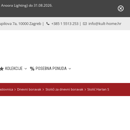
Anoora Lighting) do 31.08.2026.
pilova 7a, 10000 Zagreb
|
+385 1 5513 253
|
info@kult-home.hr
KOLEKCIJE
POSEBNA PONUDA
aslovnica
Dnevni boravak
Stolići za dnevni boravak
Stolić Harlan S