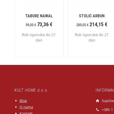
TABURE NAWAL
STOLIĆ ARBUN
73,36
€
214,15
€
99,00
€
289,00
€
Rok isporuke do 21
Rok isporuke do 21
dan
dan
KULT HOME d.o.o.
INFORMA
Blog
Supilov
O nama
+385 1
Kontakt