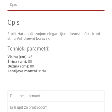
Opis
Opis
Stolić Harlan XL svojom elegancijom donosi sofisticirani
stil u Vaš dnevni boravak.
Tehnički parametri:
V
isina (cm):
45
Širina (cm):
80
Dužina (cm):
80
Zahtijeva montažu:
da
Dodatne informacije
Brzi upit za proizvodom