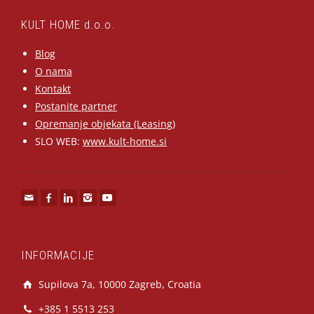
KULT HOME d.o.o.
Blog
O nama
Kontakt
Postanite partner
Opremanje objekata (Leasing)
SLO WEB:
www.kult-home.si
INFORMACIJE
Supilova 7a, 10000 Zagreb, Croatia
+385 1 5513 253