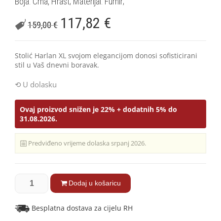
Boja: Crna, Hrast; Materijal: Furnir;
117,82
€
159,00
€
Stolić Harlan XL svojom elegancijom donosi sofisticirani
stil u Vaš dnevni boravak.
U dolasku
Ovaj proizvod snižen je 22% + dodatnih 5% do
31.08.2026.
Predviđeno vrijeme dolaska srpanj 2026.
Dodaj u košaricu
Besplatna dostava za cijelu RH