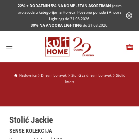
22% + DODATNIH 5% NA KOMPLETAN ASORTIMAN
(osim
proizvoda u kategorijama Horeca, Posebna ponuda i Anoora
Lighting) do 31.08.2026.
30% NA ANOORA LIGHTING
do 31.08.2026.
Naslovnica
Dnevni boravak
Stolići za dnevni boravak
Stolić
Jackie
Stolić Jackie
SENSE KOLEKCIJA