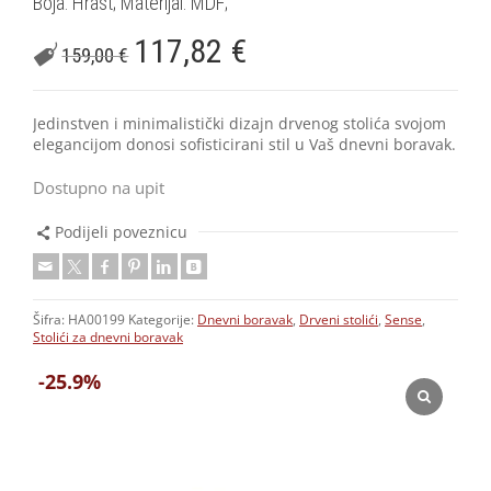
Boja: Hrast; Materijal: MDF;
117,82
€
159,00
€
Jedinstven i minimalistički dizajn drvenog stolića svojom
elegancijom donosi sofisticirani stil u Vaš dnevni boravak.
Dostupno na upit
Podijeli poveznicu
Šifra:
HA00199
Kategorije:
Dnevni boravak
,
Drveni stolići
,
Sense
,
Stolići za dnevni boravak
-25.9%