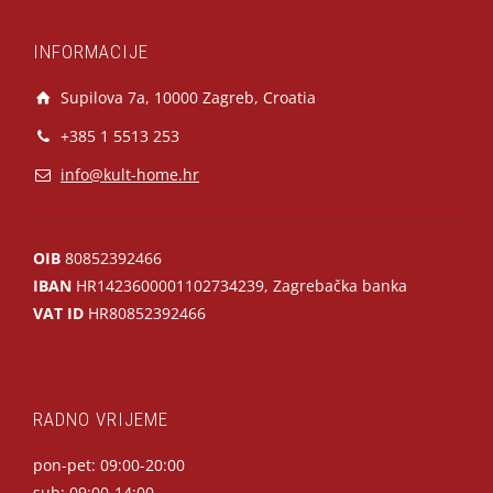
INFORMACIJE
Supilova 7a, 10000 Zagreb, Croatia
+385 1 5513 253
info@kult-home.hr
OIB
80852392466
IBAN
HR1423600001102734239, Zagrebačka banka
VAT ID
HR80852392466
RADNO VRIJEME
pon-pet: 09:00-20:00
sub: 09:00-14:00