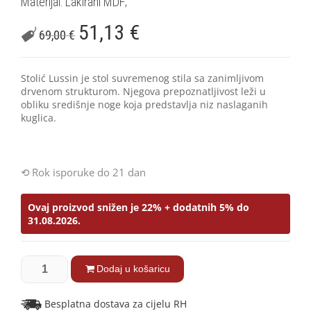
Materijal: Lakirani MDF;
51,13
€
69,00
€
Stolić Lussin je stol suvremenog stila sa zanimljivom
drvenom strukturom. Njegova prepoznatljivost leži u
obliku središnje noge koja predstavlja niz naslaganih
kuglica.
Rok isporuke do 21 dan
Ovaj proizvod snižen je 22% + dodatnih 5% do
31.08.2026.
Dodaj u košaricu
Besplatna dostava za cijelu RH