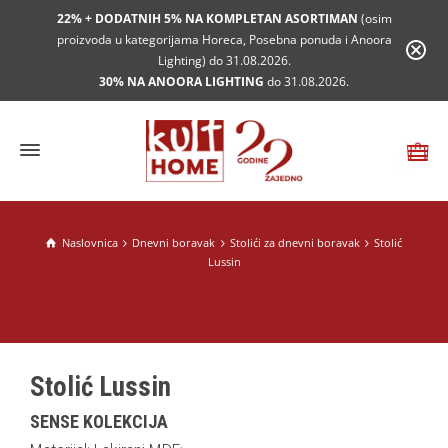
22% + DODATNIH 5% NA KOMPLETAN ASORTIMAN
(osim
proizvoda u kategorijama Horeca, Posebna ponuda i Anoora
Lighting) do 31.08.2026.
30% NA ANOORA LIGHTING
do 31.08.2026.
Naslovnica
Dnevni boravak
Stolići za dnevni boravak
Stolić
Lussin
Stolić Lussin
SENSE KOLEKCIJA