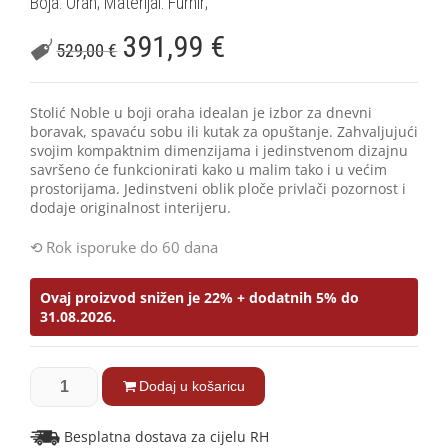
Boja: Orah; Materijal: Furnir;
391,99
€
529,00
€
Stolić Noble u boji oraha idealan je izbor za dnevni
boravak, spavaću sobu ili kutak za opuštanje. Zahvaljujući
svojim kompaktnim dimenzijama i jedinstvenom dizajnu
savršeno će funkcionirati kako u malim tako i u većim
prostorijama. Jedinstveni oblik ploče privlači pozornost i
dodaje originalnost interijeru.
Rok isporuke do 60 dana
Ovaj proizvod snižen je 22% + dodatnih 5% do
31.08.2026.
Dodaj u košaricu
Besplatna dostava za cijelu RH