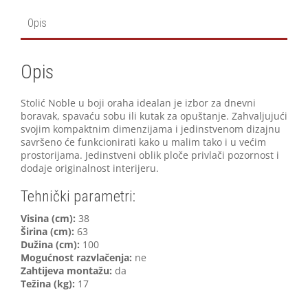
Opis
Opis
Stolić Noble u boji oraha idealan je izbor za dnevni
boravak, spavaću sobu ili kutak za opuštanje. Zahvaljujući
svojim kompaktnim dimenzijama i jedinstvenom dizajnu
savršeno će funkcionirati kako u malim tako i u većim
prostorijama. Jedinstveni oblik ploče privlači pozornost i
dodaje originalnost interijeru.
Tehnički parametri:
Visina (cm):
38
Širina (cm):
63
Dužina (cm):
100
Mogućnost razvlačenja:
ne
Zahtijeva montažu:
da
Težina (kg):
17