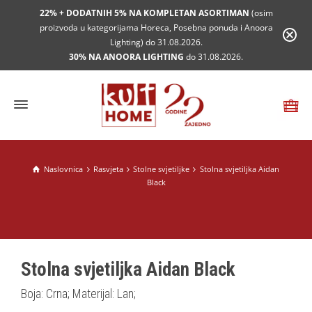
22% + DODATNIH 5% NA KOMPLETAN ASORTIMAN
(osim
proizvoda u kategorijama Horeca, Posebna ponuda i Anoora
Lighting) do 31.08.2026.
30% NA ANOORA LIGHTING
do 31.08.2026.
Naslovnica
Rasvjeta
Stolne svjetiljke
Stolna svjetiljka Aidan
Black
Stolna svjetiljka Aidan Black
Boja: Crna; Materijal: Lan;