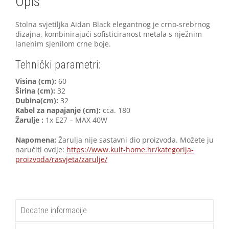
Opis
Stolna svjetiljka Aidan Black elegantnog je crno-srebrnog
dizajna, kombinirajući sofisticiranost metala s nježnim
lanenim sjenilom crne boje.
Tehnički parametri:
Visina (cm):
60
Širina (cm):
32
Dubina(cm):
32
Kabel za napajanje (cm):
cca. 180
Žarulje :
1x E27 – MAX 40W
Napomena:
Žarulja nije sastavni dio proizvoda. Možete ju
naručiti ovdje:
https://www.kult-home.hr/kategorija-
proizvoda/rasvjeta/zarulje/
Dodatne informacije