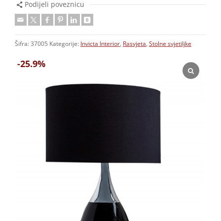
Podijeli poveznicu
Šifra:
37005
Kategorije:
Invicta Interior
,
Rasvjeta
,
Stolne svjetiljke
-25.9%