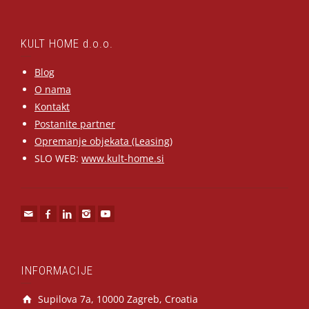
KULT HOME d.o.o.
Blog
O nama
Kontakt
Postanite partner
Opremanje objekata (Leasing)
SLO WEB:
www.kult-home.si
INFORMACIJE
Supilova 7a, 10000 Zagreb, Croatia