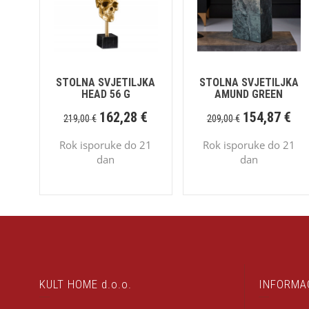
STOLNA SVJETILJKA
STOLNA SVJETILJKA
HEAD 56 G
AMUND GREEN
162,28
€
154,87
€
219,00
€
209,00
€
Rok isporuke do 21
Rok isporuke do 21
dan
dan
KULT HOME d.o.o.
INFORMA