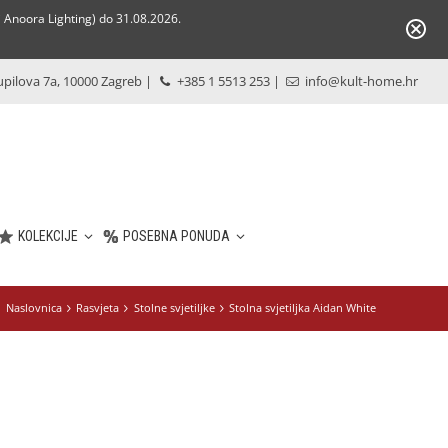
Anoora Lighting) do 31.08.2026.
pilova 7a, 10000 Zagreb
|
+385 1 5513 253
|
info@kult-home.hr
KOLEKCIJE
POSEBNA PONUDA
Naslovnica
Rasvjeta
Stolne svjetiljke
Stolna svjetiljka Aidan White