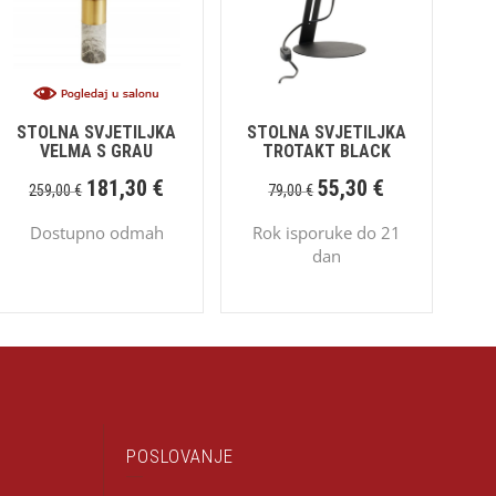
STOLNA SVJETILJKA
STOLNA SVJETILJKA
VELMA S GRAU
TROTAKT BLACK
181,30
€
55,30
€
259,00
€
79,00
€
Dostupno odmah
Rok isporuke do 21
dan
POSLOVANJE