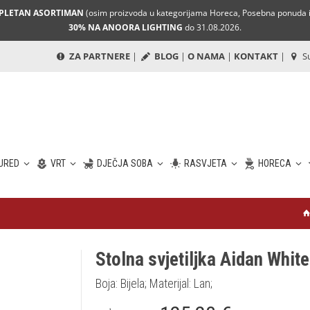
MPLETAN ASORTIMAN
(osim proizvoda u kategorijama Horeca, Posebna ponuda i 
30% NA ANOORA LIGHTING
do 31.08.2026.
ZA PARTNERE
|
BLOG
|
O NAMA
|
KONTAKT
|
Su
URED
VRT
DJEČJA SOBA
RASVJETA
HORECA
Stolna svjetiljka Aidan White
Boja: Bijela; Materijal: Lan;