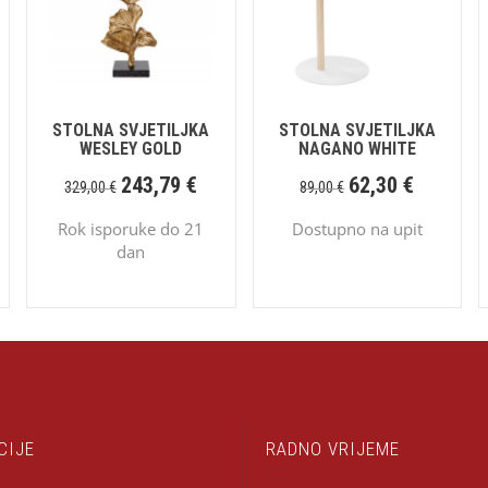
STOLNA SVJETILJKA
STOLNA SVJETILJKA
WESLEY GOLD
NAGANO WHITE
243,79
€
62,30
€
329,00
€
89,00
€
Rok isporuke do 21
Dostupno na upit
dan
CIJE
RADNO VRIJEME