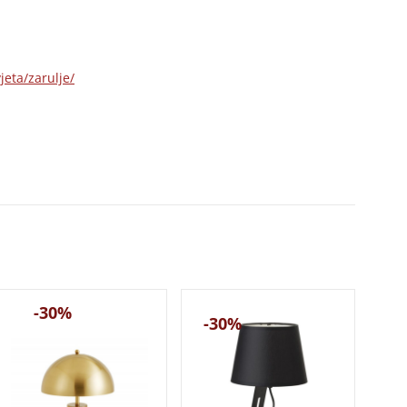
jeta/zarulje/
-30%
-30%