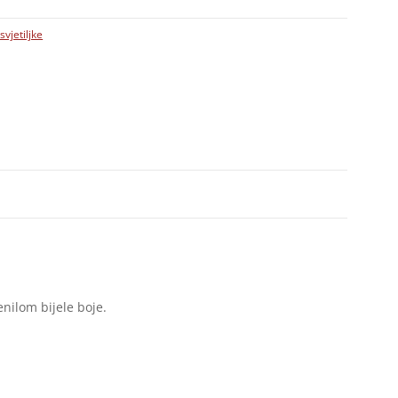
svjetiljke
enilom bijele boje.