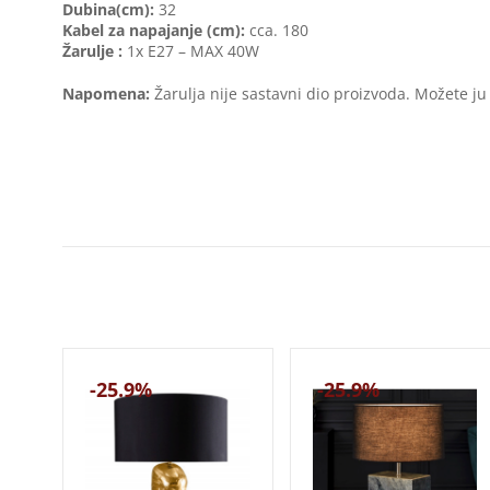
Dubina(cm):
32
Kabel za napajanje (cm):
cca. 180
Žarulje :
1x E27 – MAX 40W
Napomena:
Žarulja nije sastavni dio proizvoda. Možete ju
-25.9%
-25.9%