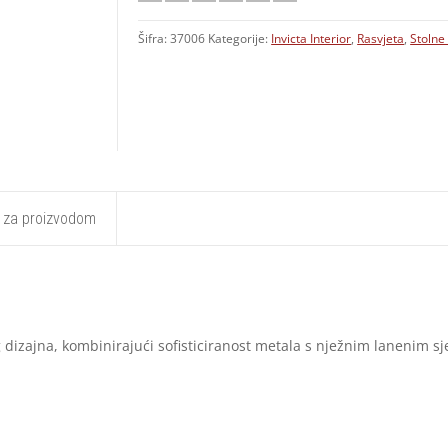
Šifra:
37006
Kategorije:
Invicta Interior
,
Rasvjeta
,
Stolne 
t za proizvodom
 dizajna, kombinirajući sofisticiranost metala s nježnim lanenim sj