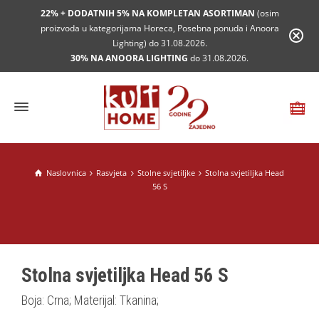
22% + DODATNIH 5% NA KOMPLETAN ASORTIMAN
(osim
proizvoda u kategorijama Horeca, Posebna ponuda i Anoora
Lighting) do 31.08.2026.
30% NA ANOORA LIGHTING
do 31.08.2026.
Naslovnica
Rasvjeta
Stolne svjetiljke
Stolna svjetiljka Head
56 S
Stolna svjetiljka Head 56 S
Boja: Crna; Materijal: Tkanina;