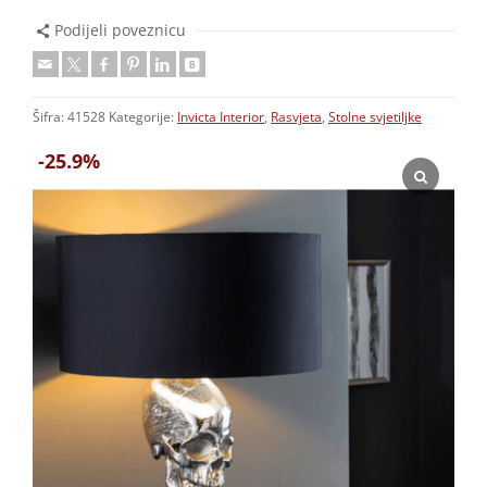
Podijeli poveznicu
Šifra:
41528
Kategorije:
Invicta Interior
,
Rasvjeta
,
Stolne svjetiljke
-25.9%