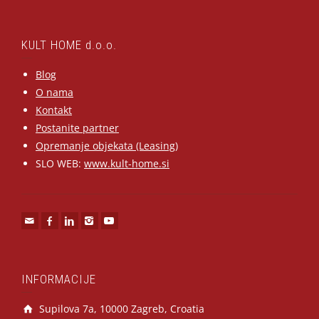
KULT HOME d.o.o.
Blog
O nama
Kontakt
Postanite partner
Opremanje objekata (Leasing)
SLO WEB:
www.kult-home.si
INFORMACIJE
Supilova 7a, 10000 Zagreb, Croatia