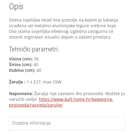
Opis
Stolna svjetiljka Head ima postolje na kojem je lubanja
izrađena od metalno-aluminijske legure srebrne boje.
Ova stolna svijetiljka efektnog izgledna zasigurno će
stvoriti orginalan vizualni dojam u Vašem prostoru.
Tehnički parametri:
Visina (cm):
56
Širina (cm):
40
Dubina (cm):
40
Žarulje :
1 x E27, max 25W
Napomena:
Žarulja nije sastavni dio proizvoda. Možete ju
naručiti ovdje:
https://www.kult-home.hr/kategorija-
proizvoda/rasvjeta/zarulje/
Dodatne informacije