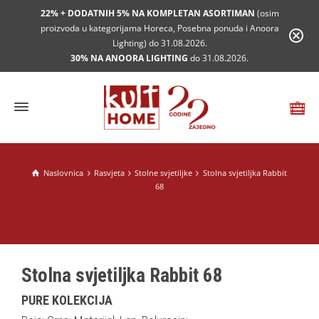
22% + DODATNIH 5% NA KOMPLETAN ASORTIMAN
(osim
proizvoda u kategorijama Horeca, Posebna ponuda i Anoora
Lighting) do 31.08.2026.
30% NA ANOORA LIGHTING
do 31.08.2026.
Naslovnica
Rasvjeta
Stolne svjetiljke
Stolna svjetiljka Rabbit
68
Stolna svjetiljka Rabbit 68
PURE KOLEKCIJA