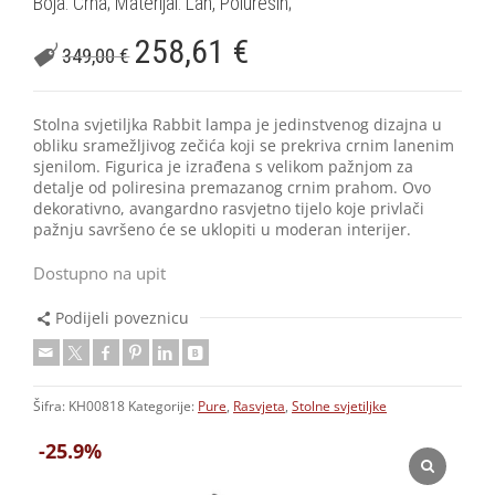
Boja: Crna; Materijal: Lan, Poluresin;
258,61
€
349,00
€
Stolna svjetiljka Rabbit lampa je jedinstvenog dizajna u
obliku sramežljivog zečića koji se prekriva crnim lanenim
sjenilom. Figurica je izrađena s velikom pažnjom za
detalje od poliresina premazanog crnim prahom. Ovo
dekorativno, avangardno rasvjetno tijelo koje privlači
pažnju savršeno će se uklopiti u moderan interijer.
Dostupno na upit
Podijeli poveznicu
Šifra:
KH00818
Kategorije:
Pure
,
Rasvjeta
,
Stolne svjetiljke
-25.9%