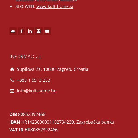
SLO WEB:
www.kult-home.si
INFORMACIJE
Supilova 7a, 10000 Zagreb, Croatia
+385 1 5513 253
info@kult-home.hr
OIB
80852392466
IBAN
HR1423600001102734239, Zagrebačka banka
VAT ID
HR80852392466