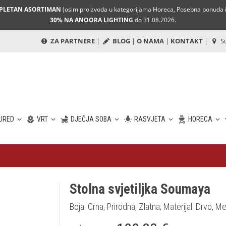
MPLETAN ASORTIMAN
(osim proizvoda u kategorijama Horeca, Posebna ponuda i 
30% NA ANOORA LIGHTING
do 31.08.2026.
ZA PARTNERE
|
BLOG
|
O NAMA
|
KONTAKT
|
Su
URED
VRT
DJEČJA SOBA
RASVJETA
HORECA
Stolna svjetiljka Soumaya
Boja: Crna, Prirodna, Zlatna; Materijal: Drvo, Me