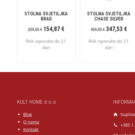
STOLNA SVJETILJKA
STOLNA SVJETILJKA
BRAD
CHASE SILVER
154,87
€
347,53
€
209,00
€
469,00
€
Rok isporuke do 21
Rok isporuke do 21
dan
dan
KULT HOME d.o.o.
INFORMA
Blog
Supilov
O nama
+385 1
Kontakt