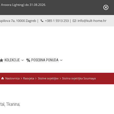
Anoora Lighting) do 31.08.2026.
pilova 7a, 10000 Zagreb
|
+385 1 5513 253
|
info@kult-home.hr
KOLEKCIJE
POSEBNA PONUDA
Naslovnica
Rasvjeta
Stolne svjetiljke
Stolna svjetiljka Soumaya
tal, Tkanina;