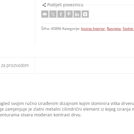
Podijeli poveznicu
Šifra:
45896
Kategorije:
Invicta Interior
,
Rasvjeta
,
Stolne 
t za proizvodom
pogled svojim ručno izrađenim dizajnom kojim dominira vitka drven
e zamjenjuje je zlatni metalni cilindrični element iz kojeg izranja
 konturama stvara moderan kontrast drvu.