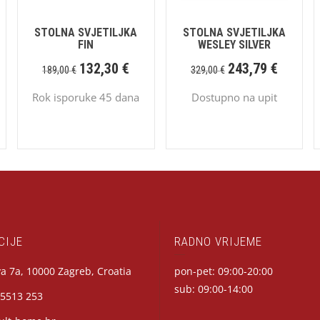
STOLNA SVJETILJKA
STOLNA SVJETILJKA
FIN
WESLEY SILVER
132,30
€
243,79
€
189,00
€
329,00
€
Rok isporuke 45 dana
Dostupno na upit
CIJE
RADNO VRIJEME
a 7a, 10000 Zagreb, Croatia
pon-pet: 09:00-20:00
sub: 09:00-14:00
 5513 253