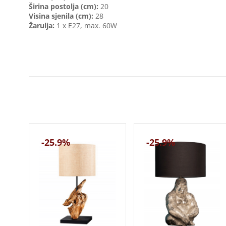
Širina postolja (cm):
20
Visina sjenila (cm):
28
Žarulja:
1 x E27, max. 60W
-25.9%
-25.9%