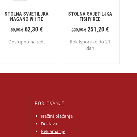
STOLNA SVJETILJKA
STOLNA SVJETILJKA
NAGANO WHITE
FISHY RED
62,30
€
251,20
€
89,00
€
339,00
€
Dostupno na upit
Rok isporuke do 21
dan
POSLOVANJE
Načini plaćanja
Dostava
Reklamacije