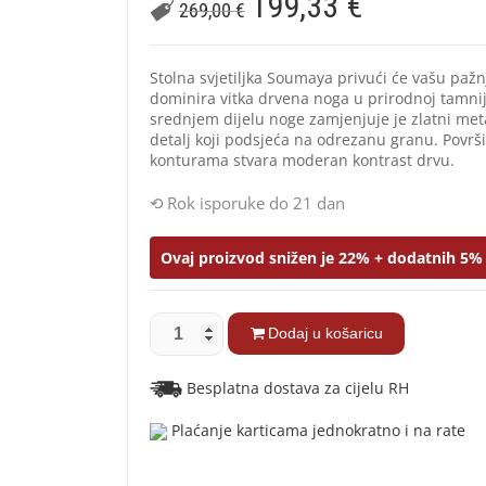
199,33
€
269,00
€
Stolna svjetiljka Soumaya privući će vašu paž
dominira vitka drvena noga u prirodnoj tamnij
srednjem dijelu noge zamjenjuje je zlatni meta
detalj koji podsjeća na odrezanu granu. Površi
konturama stvara moderan kontrast drvu.
Rok isporuke do 21 dan
Ovaj proizvod snižen je 22% + dodatnih 5% 
Dodaj u košaricu
Besplatna dostava za cijelu RH
Plaćanje karticama jednokratno i na rate