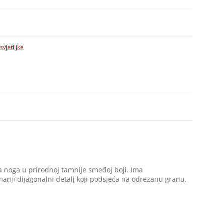
svjetiljke
a noga u prirodnoj tamnije smeđoj boji. Ima
 manji dijagonalni detalj koji podsjeća na odrezanu granu.