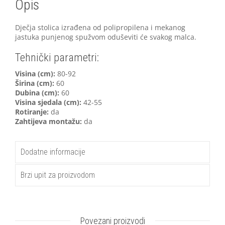
Opis
Dječja stolica izrađena od polipropilena i mekanog
jastuka punjenog spužvom oduševiti će svakog malca.
Tehnički parametri:
V
isina (cm):
80-92
Širina (cm):
60
Dubina (cm):
60
Visina sjedala (cm):
42-55
Rotiranje:
da
Zahtijeva montažu:
da
Dodatne informacije
Brzi upit za proizvodom
Povezani proizvodi