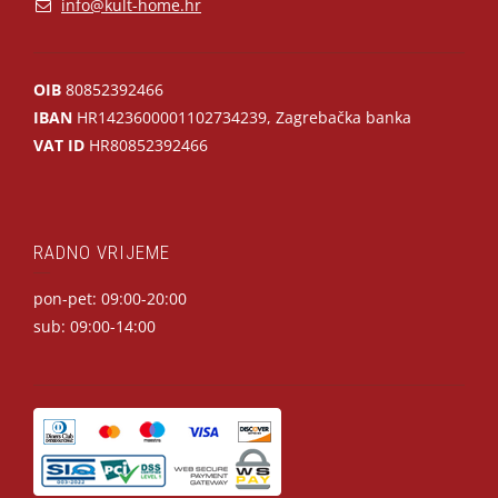
info@kult-home.hr
OIB
80852392466
IBAN
HR1423600001102734239, Zagrebačka banka
VAT ID
HR80852392466
RADNO VRIJEME
pon-pet: 09:00-20:00
sub: 09:00-14:00