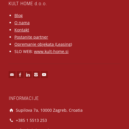
KULT HOME d.o.o.
Blog
O nama
Kontakt
Postanite partner
Opremanje objekata (Leasing)
SLO WEB:
www.kult-home.si
INFORMACIJE
Supilova 7a, 10000 Zagreb, Croatia
+385 1 5513 253