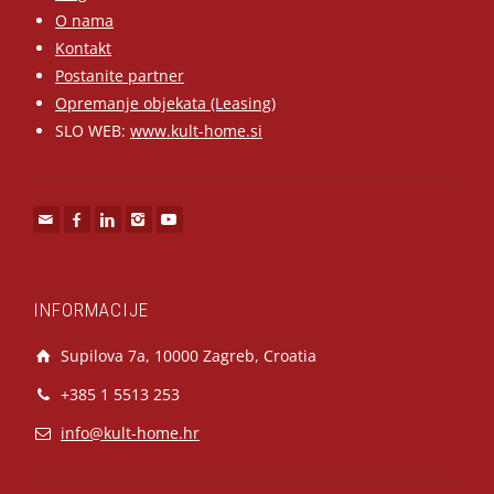
O nama
Kontakt
Postanite partner
Opremanje objekata (Leasing)
SLO WEB:
www.kult-home.si
INFORMACIJE
Supilova 7a, 10000 Zagreb, Croatia
+385 1 5513 253
info@kult-home.hr