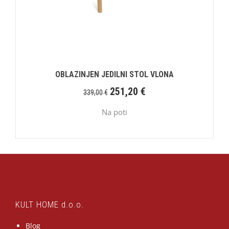
OBLAZINJEN JEDILNI STOL VLONA
251,20
€
339,00
€
Na poti
KULT HOME d.o.o.
Blog