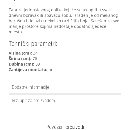
Tabure jednostavnog oblika koji će se uklopiti u svaki
dnevni boravak ili spavaću sobu. Izrađen je od mekanog
barušna i dolazi u nekoliko različitih boja. Savršen za sve
manje prostore kojima nedostaje dodatno sjedeće
mjesto.
Tehnički parametri:
V
isina (cm):
34
Širina (cm):
76
Dubina (cm):
39
Zahtijeva montažu:
ne
Dodatne informacije
Brzi upit za proizvodom
Povezani proizvodi