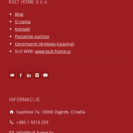
KULT HOME d.o.o.
Blog
O nama
Kontakt
Postanite partner
Opremanje objekata (Leasing)
SLO WEB:
www.kult-home.si
INFORMACIJE
Supilova 7a, 10000 Zagreb, Croatia
+385 1 5513 253
info@kult-home.hr