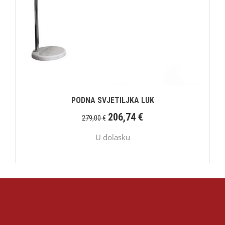
PODNA SVJETILJKA LUK
206,74
€
279,00
€
U dolasku