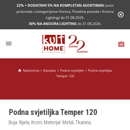
22% + DODATNIH 5% NA KOMPLETAN ASORTIMAN
(osim
proizvoda u kategorijama Horeca, Posebna ponuda i Anoora
Lighting) do 31.08.2026.
30% NA ANOORA LIGHTING
do 31.08.2026.
Naslovnica
Rasvjeta
Podne svjetiljke
Podna svjetiljka
Temper 120
Podna svjetiljka Temper 120
Boja: Bijela, Krom; Materijal: Metal, Tkanina;