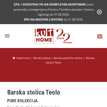
22% + DODATNIH 5% NA KOMPLETAN ASORTIMAN
(osim
proizvoda u kategorijama Horeca, Posebna ponuda i Anoora
Lighting) do 31.08.2026.
30% NA ANOORA LIGHTING
do 31.08.2026.
Naslovnica
Barske stolice
Barske plastične stolice
Barska
stolica Teolo
Barska stolica Teolo
PURE KOLEKCIJA