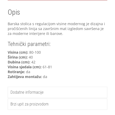
Opis
Barska stolica s regulacijom visine modernog je dizajna i
pročišćenih linija sa završnim mat izgledom savršena je
za moderne interijere ili barove.
Tehnički parametri:
V
isina (cm):
80-100
Širina (cm):
40
Dubina (cm):
42
Visina sjedala (cm):
61-81
Rotiranje:
da
Zahtijeva montažu:
da
Dodatne informacije
Brzi upit za proizvodom