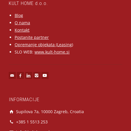
KULT HOME d.o.o.
Blog
O nama
Kontakt
Postanite partner
Opremanje objekata (Leasing)
SLO WEB:
www.kult-home.si
INFORMACIJE
Supilova 7a, 10000 Zagreb, Croatia
+385 1 5513 253