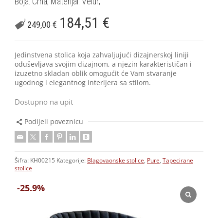
Boja: Crna; Materijal: Velur;
184,51
€
249,00
€
Jedinstvena stolica koja zahvaljujući dizajnerskoj liniji
oduševljava svojim dizajnom, a njezin karakterističan i
izuzetno skladan oblik omogućit će Vam stvaranje
ugodnog i elegantnog interijera sa stilom.
Dostupno na upit
Podijeli poveznicu
Šifra:
KH00215
Kategorije:
Blagovaonske stolice
,
Pure
,
Tapecirane
stolice
-25.9%