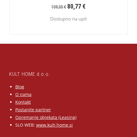
80,77
€
109,00
€
Dostupno na upit
KULT HOME d.o.o.
Blog
O nama
Kontakt
Postanite partner
Opremanje objekata (Leasing)
SLO WEB:
www.kult-home.si