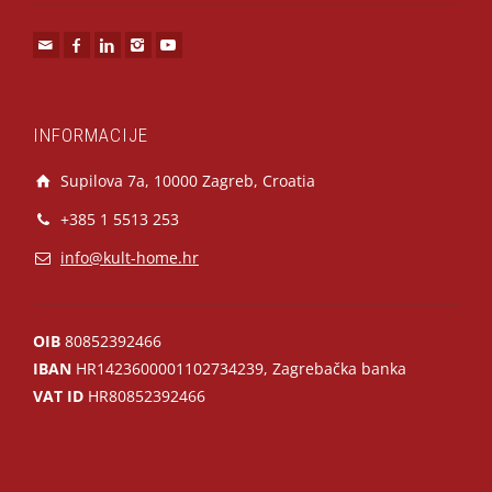
INFORMACIJE
Supilova 7a, 10000 Zagreb, Croatia
+385 1 5513 253
info@kult-home.hr
OIB
80852392466
IBAN
HR1423600001102734239, Zagrebačka banka
VAT ID
HR80852392466