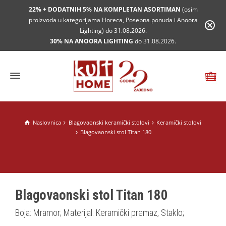
22% + DODATNIH 5% NA KOMPLETAN ASORTIMAN
(osim
proizvoda u kategorijama Horeca, Posebna ponuda i Anoora
Lighting) do 31.08.2026.
30% NA ANOORA LIGHTING
do 31.08.2026.
Naslovnica
Blagovaonski keramički stolovi
Keramički stolovi
Blagovaonski stol Titan 180
Blagovaonski stol Titan 180
Boja: Mramor; Materijal: Keramički premaz, Staklo;