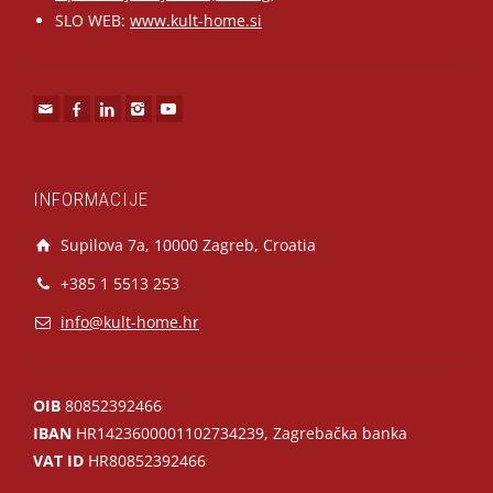
SLO WEB:
www.kult-home.si
INFORMACIJE
Supilova 7a, 10000 Zagreb, Croatia
+385 1 5513 253
info@kult-home.hr
OIB
80852392466
IBAN
HR1423600001102734239, Zagrebačka banka
VAT ID
HR80852392466