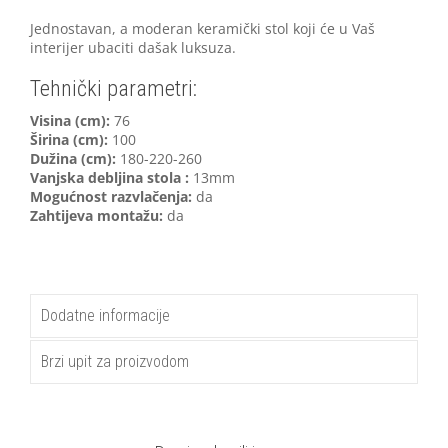
Jednostavan, a moderan keramički stol koji će u Vaš
interijer ubaciti dašak luksuza.
Tehnički parametri:
V
isina (cm):
76
Širina (cm):
100
Dužina (cm):
180-220-260
Vanjska debljina stola :
13mm
Mogućnost razvlačenja:
da
Zahtijeva montažu:
da
Dodatne informacije
Brzi upit za proizvodom