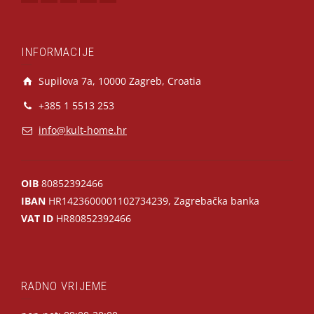
INFORMACIJE
Supilova 7a, 10000 Zagreb, Croatia
+385 1 5513 253
info@kult-home.hr
OIB
80852392466
IBAN
HR1423600001102734239, Zagrebačka banka
VAT ID
HR80852392466
RADNO VRIJEME