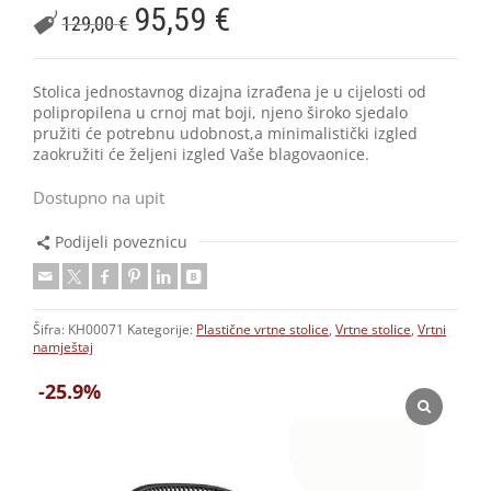
95,59
€
129,00
€
Stolica jednostavnog dizajna izrađena je u cijelosti od
polipropilena u crnoj mat boji, njeno široko sjedalo
pružiti će potrebnu udobnost,a minimalistički izgled
zaokružiti će željeni izgled Vaše blagovaonice.
Dostupno na upit
Podijeli poveznicu
Šifra:
KH00071
Kategorije:
Plastične vrtne stolice
,
Vrtne stolice
,
Vrtni
namještaj
-25.9%