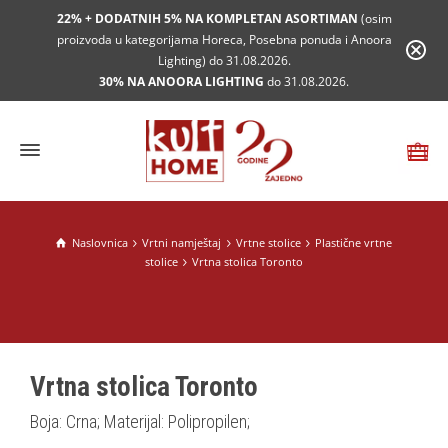
22% + DODATNIH 5% NA KOMPLETAN ASORTIMAN
(osim
proizvoda u kategorijama Horeca, Posebna ponuda i Anoora
Lighting) do 31.08.2026.
30% NA ANOORA LIGHTING
do 31.08.2026.
Naslovnica
Vrtni namještaj
Vrtne stolice
Plastične vrtne
stolice
Vrtna stolica Toronto
Vrtna stolica Toronto
Boja: Crna; Materijal: Polipropilen;