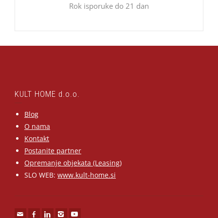
Rok isporuke do 21 dan
KULT HOME d.o.o.
Blog
O nama
Kontakt
Postanite partner
Opremanje objekata (Leasing)
SLO WEB:
www.kult-home.si