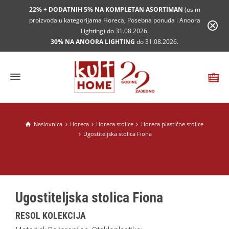
22% + DODATNIH 5% NA KOMPLETAN ASORTIMAN
(osim
proizvoda u kategorijama Horeca, Posebna ponuda i Anoora
Lighting) do 31.08.2026.
30% NA ANOORA LIGHTING
do 31.08.2026.
Naslovnica
Horeca
Horeca stolice
Horeca plastične stolice
Ugostiteljska stolica Fiona
Ugostiteljska stolica Fiona
RESOL KOLEKCIJA