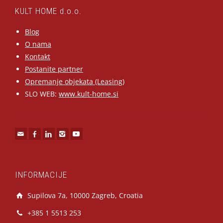
KULT HOME d.o.o.
Blog
O nama
Kontakt
Postanite partner
Opremanje objekata (Leasing)
SLO WEB:
www.kult-home.si
INFORMACIJE
Supilova 7a, 10000 Zagreb, Croatia
+385 1 5513 253