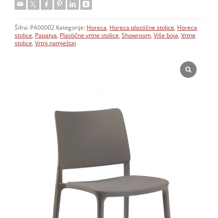
Šifra:
PA00002
Kategorije:
Horeca
,
Horeca plastične stolice
,
Horeca
stolice
,
Papatya
,
Plastične vrtne stolice
,
Showroom
,
Više boja
,
Vrtne
stolice
,
Vrtni namještaj