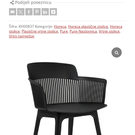
Podijeli poveznicu
Šifra:
KH00837
Kategorije:
Horeca
,
Horeca plastične stolice
,
Horeca
stolice
,
Plastične vrtne stolice
,
Pure
,
Pure-Naslovnica
,
Vrtne stolice
,
Vrtni namještaj