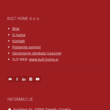
KULT HOME d.o.o.
Blog
O nama
Kontakt
Postanite partner
Opremanje objekata (Leasing)
SLO WEB:
www.kult-home.si
INFORMACIJE
Supilova 7a, 10000 Zagreb, Croatia