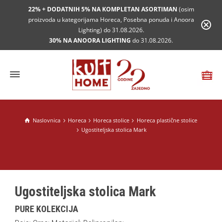
22% + DODATNIH 5% NA KOMPLETAN ASORTIMAN
(osim
proizvoda u kategorijama Horeca, Posebna ponuda i Anoora
Lighting) do 31.08.2026.
30% NA ANOORA LIGHTING
do 31.08.2026.
Naslovnica
Horeca
Horeca stolice
Horeca plastične stolice
Ugostiteljska stolica Mark
Ugostiteljska stolica Mark
PURE KOLEKCIJA