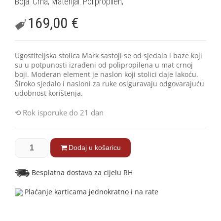
Boja: Crna; Materijal: Polipropilen;
169,00
€
Ugostiteljska stolica Mark sastoji se od sjedala i baze koji
su u potpunosti izrađeni od polipropilena u mat crnoj
boji. Moderan element je naslon koji stolici daje lakoću.
Široko sjedalo i nasloni za ruke osiguravaju odgovarajuću
udobnost korištenja.
Rok isporuke do 21 dan
Dodaj u košaricu
Besplatna dostava za cijelu RH
Plaćanje karticama jednokratno i na rate