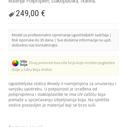
Materijal: Polipropilen, Stakloplastika, Tkanina;
249,00
€
Model za profesionalno opremanje ugostiteljskih sadržaja |
Rok isporuke do 35 dana | Sve dodatne informacije na upit,
slobodno nas kontaktirajte.
Ovaj proizvod ima više boja koje možete pogledate
dolje u tabu Boja stolice.
Ugostiteljska stolica Woody II namijenjena za unutarnju i
vanjsku upotrebu. U potpunosti je izrađena od
polipropilena i stakloplastike te ima UV-zaštitu koja
pomaže u sprječavanju izbjeljivanja boja. Na sjedište
stolice postavljen je materijal koji se brzo suši.