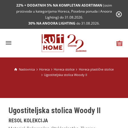
22% + DODATNIH 5% NA KOMPLETAN ASORTIMAN
(osim
proizvoda u kategorijama Horeca, Posebna ponuda i Anoora
Lighting) do 31.08.2026.
30% NA ANOORA LIGHTING
do 31.08.2026.
Naslovnica
Horeca
Horeca stolice
Horeca plastične stolice
Ugostiteljska stolica Woody II
Ugostiteljska stolica Woody II
RESOL KOLEKCIJA