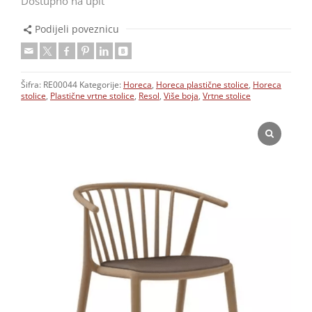
Dostupno na upit
Podijeli poveznicu
Šifra:
RE00044
Kategorije:
Horeca
,
Horeca plastične stolice
,
Horeca
stolice
,
Plastične vrtne stolice
,
Resol
,
Više boja
,
Vrtne stolice