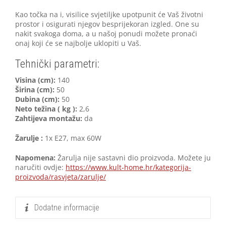
Kao točka na i, visilice svjetiljke upotpunit će Vaš životni
prostor i osigurati njegov besprijekoran izgled. One su
nakit svakoga doma, a u našoj ponudi možete pronaći
onaj koji će se najbolje uklopiti u Vaš.
Tehnički parametri:
V
isina (cm):
140
Širina (cm):
50
Dubina (cm):
50
Neto težina ( kg ):
2,6
Zahtijeva montažu:
da
Žarulje :
1x E27, max 60W
Napomena:
Žarulja nije sastavni dio proizvoda. Možete ju
naručiti ovdje:
https://www.kult-home.hr/kategorija-
proizvoda/rasvjeta/zarulje/
Dodatne informacije