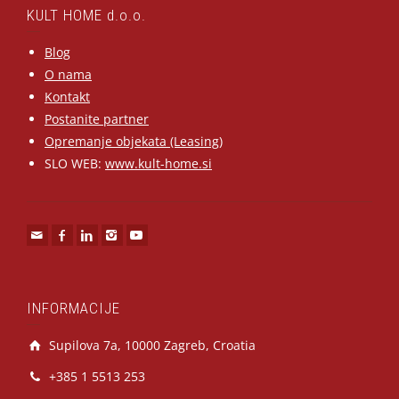
KULT HOME d.o.o.
Blog
O nama
Kontakt
Postanite partner
Opremanje objekata (Leasing)
SLO WEB:
www.kult-home.si
INFORMACIJE
Supilova 7a, 10000 Zagreb, Croatia
+385 1 5513 253