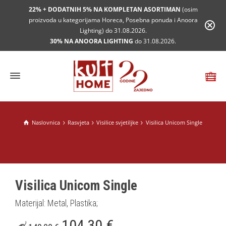
22% + DODATNIH 5% NA KOMPLETAN ASORTIMAN
(osim
proizvoda u kategorijama Horeca, Posebna ponuda i Anoora
Lighting) do 31.08.2026.
30% NA ANOORA LIGHTING
do 31.08.2026.
Naslovnica
Rasvjeta
Visilice svjetiljke
Visilica Unicom Single
Visilica Unicom Single
Materijal: Metal, Plastika;
104,30
€