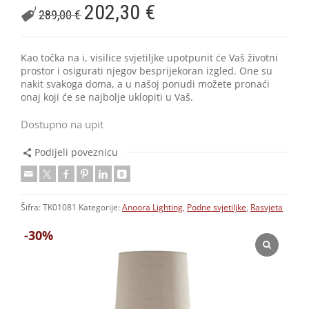
202,30
€
289,00
€
Kao točka na i, visilice svjetiljke upotpunit će Vaš životni
prostor i osigurati njegov besprijekoran izgled. One su
nakit svakoga doma, a u našoj ponudi možete pronaći
onaj koji će se najbolje uklopiti u Vaš.
Dostupno na upit
Podijeli poveznicu
Šifra:
TK01081
Kategorije:
Anoora Lighting
,
Podne svjetiljke
,
Rasvjeta
-30%