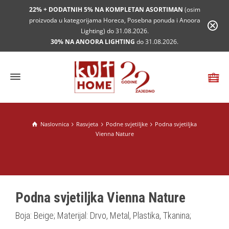
22% + DODATNIH 5% NA KOMPLETAN ASORTIMAN
(osim
proizvoda u kategorijama Horeca, Posebna ponuda i Anoora
Lighting) do 31.08.2026.
30% NA ANOORA LIGHTING
do 31.08.2026.
Naslovnica
Rasvjeta
Podne svjetiljke
Podna svjetiljka
Vienna Nature
Podna svjetiljka Vienna Nature
Boja: Beige; Materijal: Drvo, Metal, Plastika, Tkanina;