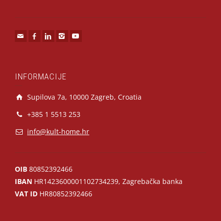
INFORMACIJE
Supilova 7a, 10000 Zagreb, Croatia
+385 1 5513 253
info@kult-home.hr
OIB
80852392466
IBAN
HR1423600001102734239, Zagrebačka banka
VAT ID
HR80852392466