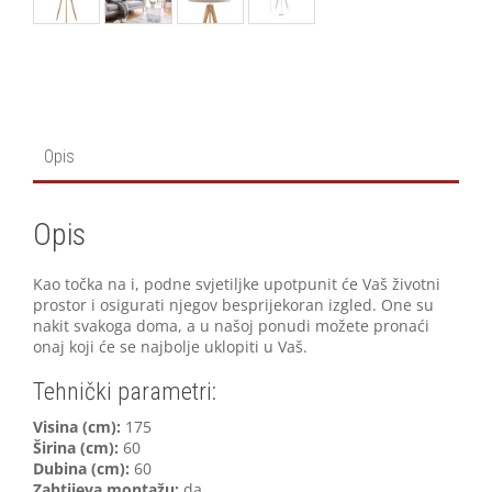
Opis
Opis
Kao točka na i, podne svjetiljke upotpunit će Vaš životni
prostor i osigurati njegov besprijekoran izgled. One su
nakit svakoga doma, a u našoj ponudi možete pronaći
onaj koji će se najbolje uklopiti u Vaš.
Tehnički parametri:
V
isina (cm):
175
Širina (cm):
60
Dubina (cm):
60
Zahtijeva montažu:
da