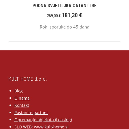
PODNA SVJETILJKA CATANI TRE
181,30
€
259,00
€
Rok isporuke do 45 dana
KULT HOME d.o.o.
Blog
O nama
Kontakt
Postanite partner
Opremanje objekata (Leasing)
SLO WEB:
www.kult-home.si