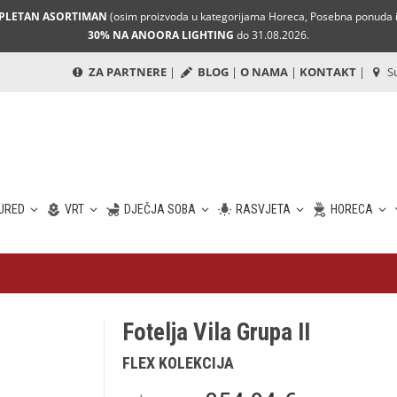
MPLETAN ASORTIMAN
(osim proizvoda u kategorijama Horeca, Posebna ponuda i 
30% NA ANOORA LIGHTING
do 31.08.2026.
ZA PARTNERE
|
BLOG
|
O NAMA
|
KONTAKT
|
Su
URED
VRT
DJEČJA SOBA
RASVJETA
HORECA
Fotelja Vila Grupa II
FLEX KOLEKCIJA