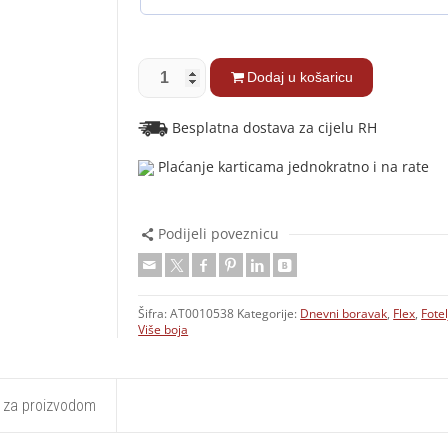
Dodaj u košaricu
Besplatna dostava za cijelu RH
Plaćanje karticama jednokratno i na rate
Podijeli poveznicu
Šifra:
AT0010538
Kategorije:
Dnevni boravak
,
Flex
,
Fotel
Više boja
t za proizvodom