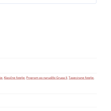
je
,
Klasične fotelje
,
Program po narudžbi Grupa II
,
Tapecirane fotelje
,