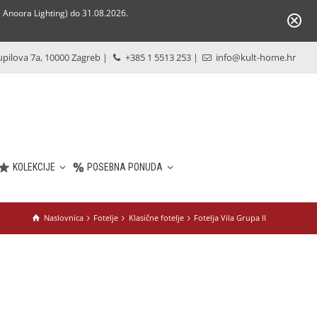
Anoora Lighting) do 31.08.2026.
pilova 7a, 10000 Zagreb
|
+385 1 5513 253
|
info@kult-home.hr
KOLEKCIJE
POSEBNA PONUDA
Naslovnica
Fotelje
Klasične fotelje
Fotelja Vila Grupa II