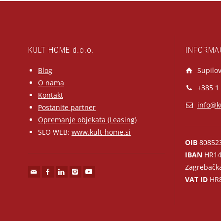
KULT HOME d.o.o.
INFORMA
Blog
Supilov
O nama
+385 1
Kontakt
info@k
Postanite partner
Opremanje objekata (Leasing)
SLO WEB:
www.kult-home.si
OIB
80852
IBAN
HR14
Zagrebačk
VAT ID
HR8