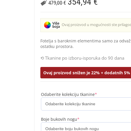
354,94
€
479,00
€
Ovaj proizvod u mogućnosti ste prilagođ
Fotelja s baroknim elementima samo za odvažn
ostatku prostora.
Tkanine po izboru-isporuka do 90 dana
Ovaj proizvod snižen je 22% + dodatnih 5% 
Odaberite kolekciju tkanine
*
Boje bukovih nogu
*