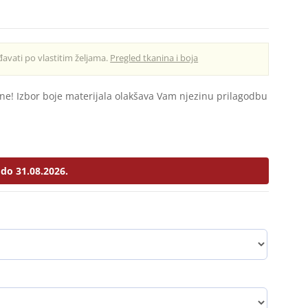
avati po vlastitim željama.
Pregled tkanina i boja
e! Izbor boje materijala olakšava Vam njezinu prilagodbu
do 31.08.2026.