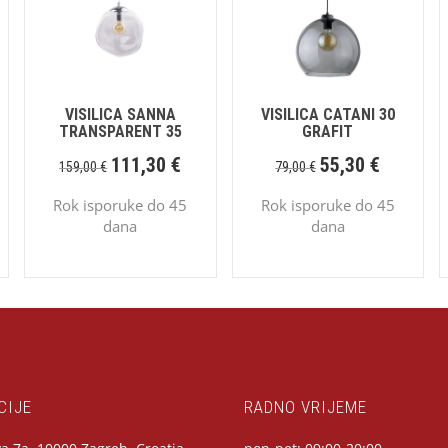
VISILICA SANNA
VISILICA CATANI 30
TRANSPARENT 35
GRAFIT
111,30
€
55,30
€
159,00
€
79,00
€
Rok isporuke do 45
Rok isporuke do 45
dana
dana
CIJE
RADNO VRIJEME