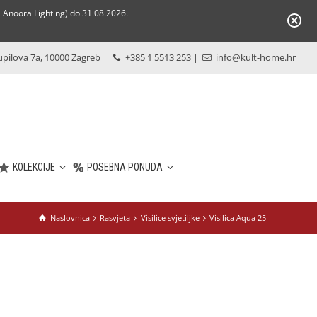
Anoora Lighting) do 31.08.2026.
pilova 7a, 10000 Zagreb
|
+385 1 5513 253
|
info@kult-home.hr
KOLEKCIJE
POSEBNA PONUDA
Naslovnica
Rasvjeta
Visilice svjetiljke
Visilica Aqua 25