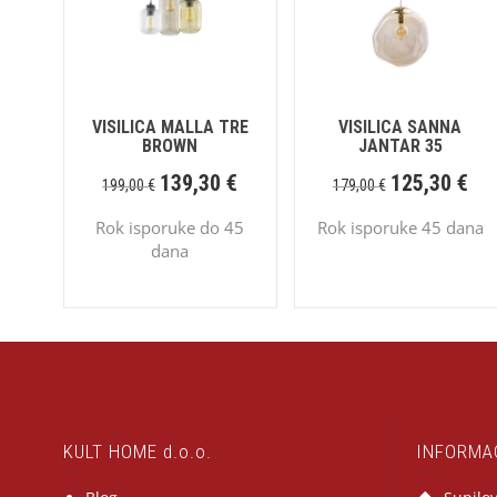
VISILICA MALLA TRE
VISILICA SANNA
BROWN
JANTAR 35
139,30
€
125,30
€
199,00
€
179,00
€
Rok isporuke do 45
Rok isporuke 45 dana
dana
KULT HOME d.o.o.
INFORMA