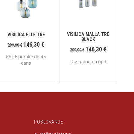
VISILICA MALLA TRE
VISILICA ELLE TRE
BLACK
146,30
€
209,00
€
146,30
€
209,00
€
Rok isporuke do 45
Dostupno na upit
dana
POSLOVANJE