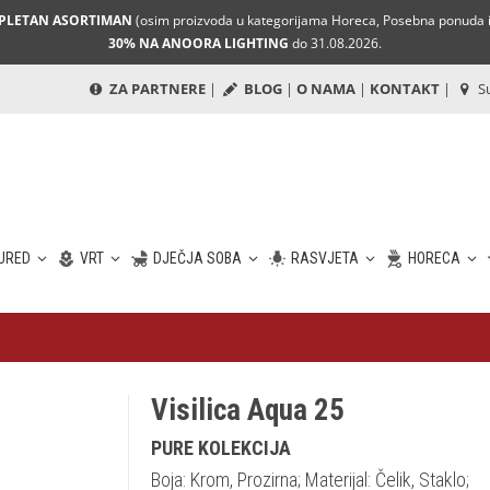
MPLETAN ASORTIMAN
(osim proizvoda u kategorijama Horeca, Posebna ponuda i 
30% NA ANOORA LIGHTING
do 31.08.2026.
ZA PARTNERE
|
BLOG
|
O NAMA
|
KONTAKT
|
Su
URED
VRT
DJEČJA SOBA
RASVJETA
HORECA
Visilica Aqua 25
PURE KOLEKCIJA
Boja: Krom, Prozirna; Materijal: Čelik, Staklo;