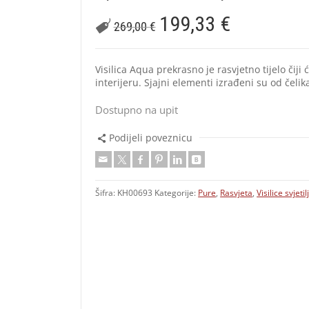
199,33
€
269,00
€
Visilica Aqua prekrasno je rasvjetno tijelo čij
interijeru. Sjajni elementi izrađeni su od čelik
Dostupno na upit
Podijeli poveznicu
Šifra:
KH00693
Kategorije:
Pure
,
Rasvjeta
,
Visilice svjetil