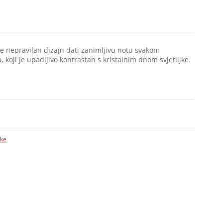
i će nepravilan dizajn dati zanimljivu notu svakom
a, koji je upadljivo kontrastan s kristalnim dnom svjetiljke.
jke