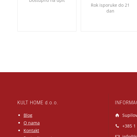
Dostupno na upit
Rok isporuke do 21
dan
KULT HOME d.o.o.
INFORMA
Blog
Supilov
O nama
+385 1
Kontakt
info@k