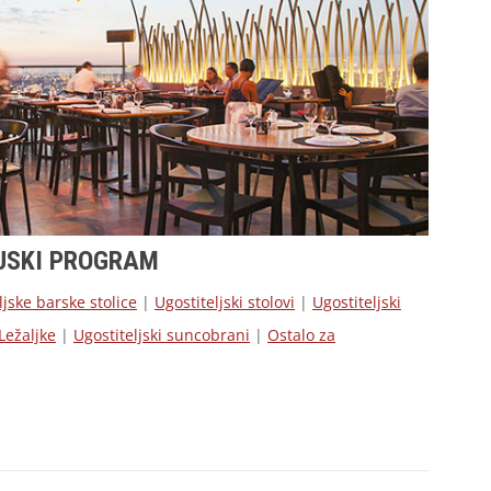
JSKI PROGRAM
ljske barske stolice
|
Ugostiteljski stolovi
|
Ugostiteljski
Ležaljke
|
Ugostiteljski suncobrani
|
Ostalo za