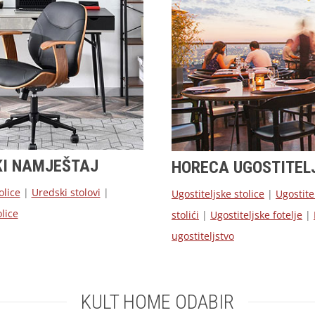
KI NAMJEŠTAJ
HORECA UGOSTITEL
olice
|
Uredski stolovi
|
Ugostiteljske stolice
|
Ugostite
lice
stolići
|
Ugostiteljske fotelje
|
ugostiteljstvo
KULT HOME ODABIR