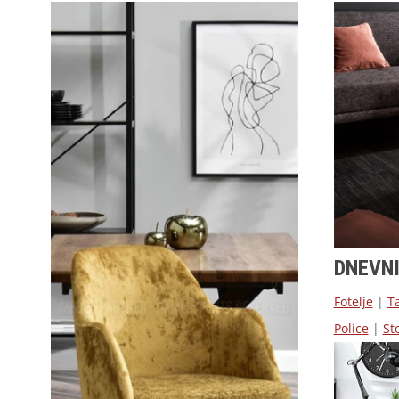
DNEVN
Fotelje
|
T
Police
|
Sto