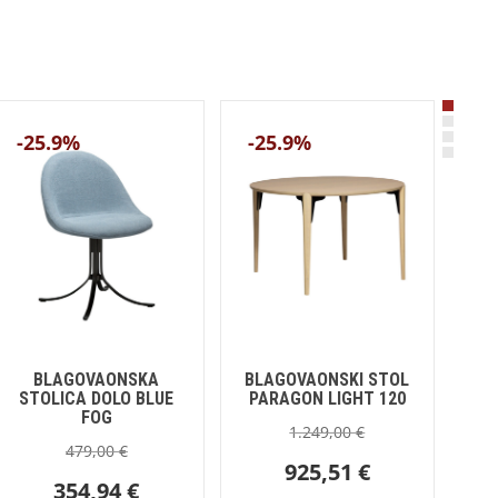
-25.9%
-25.9%
-
BLAGOVAONSKA
BLAGOVAONSKI STOL
BL
STOLICA DOLO BLUE
PARAGON LIGHT 120
R
FOG
1.249,00
€
479,00
€
925,51
€
354,94
€