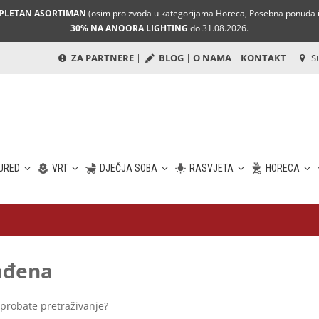
MPLETAN ASORTIMAN
(osim proizvoda u kategorijama Horeca, Posebna ponuda i 
30% NA ANOORA LIGHTING
do 31.08.2026.
ZA PARTNERE
|
BLOG
|
O NAMA
|
KONTAKT
|
Su
URED
VRT
DJEČJA SOBA
RASVJETA
HORECA
nađena
 probate pretraživanje?