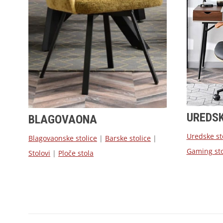
UREDS
BLAGOVAONA
Uredske st
Blagovaonske stolice
|
Barske stolice
|
Gaming sto
Stolovi
|
Ploče stola