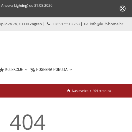
Anoora Lighting) do 31.08.2026.
pilova 7a, 10000 Zagreb
|
+385 1 5513 253
|
info@kult-home.hr
KOLEKCIJE
POSEBNA PONUDA
Naslovnica
404 stranica
404