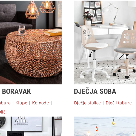
I BORAVAK
DJEČJA SOBA
abure
|
Klupe
|
Komode
|
Dječje stolice
|
Dječji tabure
lići