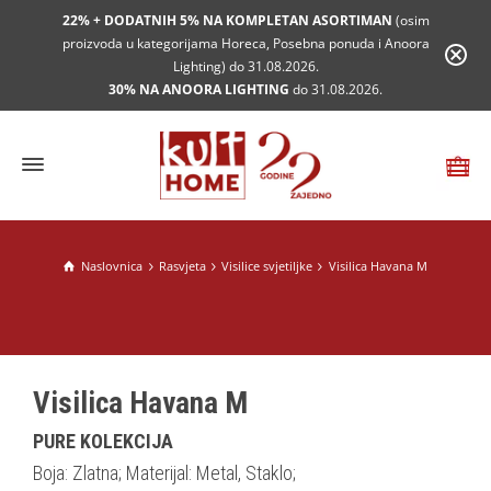
22% + DODATNIH 5% NA KOMPLETAN ASORTIMAN
(osim
proizvoda u kategorijama Horeca, Posebna ponuda i Anoora
Lighting) do 31.08.2026.
30% NA ANOORA LIGHTING
do 31.08.2026.
Naslovnica
Rasvjeta
Visilice svjetiljke
Visilica Havana M
Visilica Havana M
PURE KOLEKCIJA
Boja: Zlatna; Materijal: Metal, Staklo;