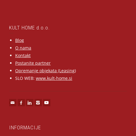
KULT HOME d.o.o.
Blog
O nama
Kontakt
Postanite partner
Opremanje objekata (Leasing)
SLO WEB:
www.kult-home.si
INFORMACIJE