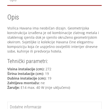
Opis
Visilica Havana ima neobičan dizajn. Geometrijska
konstrukcija izrađena je od kombinacije zlatnog metala i
staklenog sjenila dok je sjenilo okruženo geometrijskim
okvirom. Svjetiljke iz kolekcije Havana čine elegantnu
kompoziciju koja će uspješno osvijetliti interijer dnevne
sobe, kuhinje ili predvorja hotela.
Tehnički parametri:
Visina instalacije (cm):
272
Širina instalacije (cm):
19
Dubina instalacije (cm):
19
Zahtijeva montažu:
ne
Žarulje:
E14 max. 40 W (nije uključeno)
Dodatne informacije