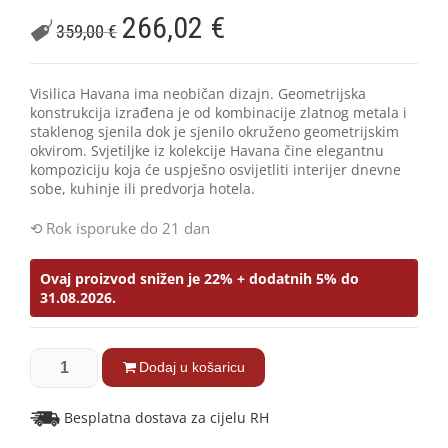
266,02
€
359,00
€
Visilica Havana ima neobičan dizajn. Geometrijska
konstrukcija izrađena je od kombinacije zlatnog metala i
staklenog sjenila dok je sjenilo okruženo geometrijskim
okvirom. Svjetiljke iz kolekcije Havana čine elegantnu
kompoziciju koja će uspješno osvijetliti interijer dnevne
sobe, kuhinje ili predvorja hotela.
Rok isporuke do 21 dan
Ovaj proizvod snižen je 22% + dodatnih 5% do
31.08.2026.
Dodaj u košaricu
Besplatna dostava za cijelu RH