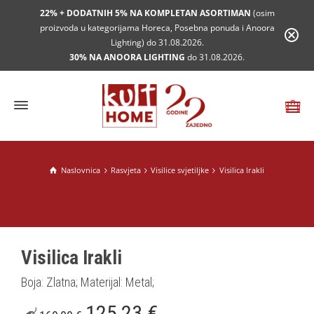
22% + DODATNIH 5% NA KOMPLETAN ASORTIMAN
(osim
proizvoda u kategorijama Horeca, Posebna ponuda i Anoora
Lighting) do 31.08.2026.
30% NA ANOORA LIGHTING
do 31.08.2026.
Naslovnica
Rasvjeta
Visilice svjetiljke
Visilica Irakli
Visilica Irakli
Boja: Zlatna; Materijal: Metal;
125,23
€