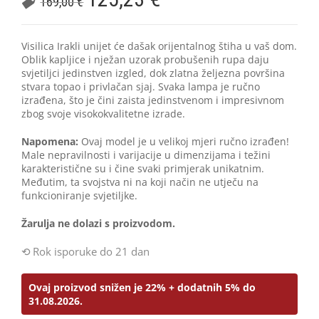
169,00
€
Visilica Irakli unijet će dašak orijentalnog štiha u vaš dom.
Oblik kapljice i nježan uzorak probušenih rupa daju
svjetiljci jedinstven izgled, dok zlatna željezna površina
stvara topao i privlačan sjaj. Svaka lampa je ručno
izrađena, što je čini zaista jedinstvenom i impresivnom
zbog svoje visokokvalitetne izrade.
Napomena:
Ovaj model je u velikoj mjeri ručno izrađen!
Male nepravilnosti i varijacije u dimenzijama i težini
karakteristične su i čine svaki primjerak unikatnim.
Međutim, ta svojstva ni na koji način ne utječu na
funkcioniranje svjetiljke.
Žarulja ne dolazi s proizvodom.
Rok isporuke do 21 dan
Ovaj proizvod snižen je 22% + dodatnih 5% do
31.08.2026.