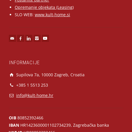
Opremanje objekata (Leasing)
SLO WEB:
www.kult-home.si
INFORMACIJE
Supilova 7a, 10000 Zagreb, Croatia
+385 1 5513 253
info@kult-home.hr
OIB
80852392466
IBAN
HR1423600001102734239, Zagrebačka banka