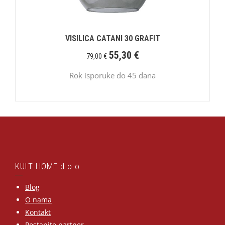
VISILICA CATANI 30 GRAFIT
55,30
€
79,00
€
Rok isporuke do 45 dana
KULT HOME d.o.o.
Blog
O nama
Kontakt
Postanite partner