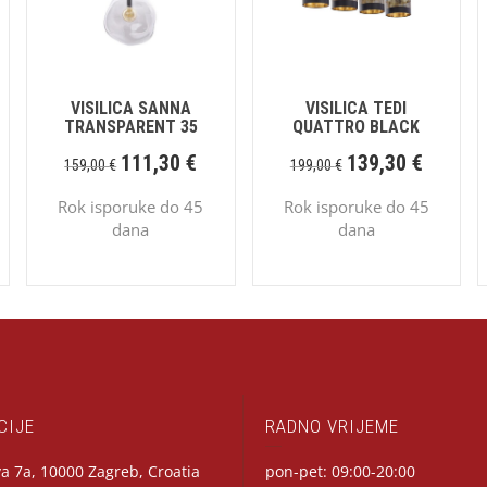
VISILICA SANNA
VISILICA TEDI
TRANSPARENT 35
QUATTRO BLACK
111,30
€
139,30
€
159,00
€
199,00
€
Rok isporuke do 45
Rok isporuke do 45
dana
dana
CIJE
RADNO VRIJEME
a 7a, 10000 Zagreb, Croatia
pon-pet: 09:00-20:00