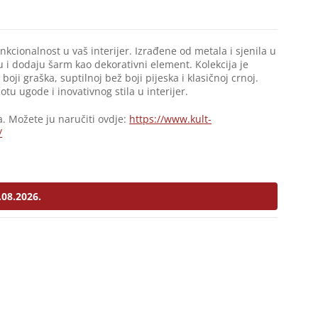
unkcionalnost u vaš interijer. Izrađene od metala i sjenila u
etu i dodaju šarm kao dekorativni element. Kolekcija je
oji graška, suptilnoj bež boji pijeska i klasičnoj crnoj.
otu ugode i inovativnog stila u interijer.
a. Možete ju naručiti ovdje:
https://www.kult-
/
.08.2026.