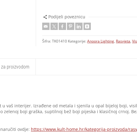
Podijeli poveznicu
Šifra:
TK01410
Kategorije:
Anoora Lighting
,
Rasvjeta
,
Vis
t za proizvodom
t u vaš interijer. Izrađene od metala i sjenila u opal bijeloj boji, v
 zelenoj boji graška, suptilnoj bež boji pijeska i klasičnoj crnoj. Be
 naručiti ovdje:
https://www.kult-home.hr/kategorija-proizvoda/rasv