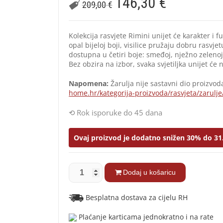
146,30
€
209,00
€
Kolekcija rasvjete Rimini unijet će karakter i f
opal bijeloj boji, visilice pružaju dobru rasvj
dostupna u četiri boje: smeđoj, nježno zelenoj b
Bez obzira na izbor, svaka svjetiljka unijet će n
Napomena:
Žarulja nije sastavni dio proizvod
home.hr/kategorija-proizvoda/rasvjeta/zarulje
Rok isporuke do 45 dana
Ovaj proizvod je dodatno snižen 30% do 31
Dodaj u košaricu
Besplatna dostava za cijelu RH
Plaćanje karticama jednokratno i na rate