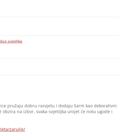
ilice svjetiljke
isilice pružaju dobru rasvjetu i dodaju šarm kao dekorativni
z obzira na izbor, svaka svjetiljka unijet će notu ugode i
jeta/zarulje/