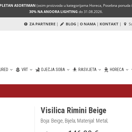
MPLETAN ASORTIMAN
(osim proizvoda u kategorijama Horeca, Posebna ponuda i 
30% NA ANOORA LIGHTING
do 31.08.2026.
ZA PARTNERE
|
BLOG
|
O NAMA
|
KONTAKT
|
Su
URED
VRT
DJEČJA SOBA
RASVJETA
HORECA
Visilica Rimini Beige
Boja: Beige, Bijela; Materijal: Metal;