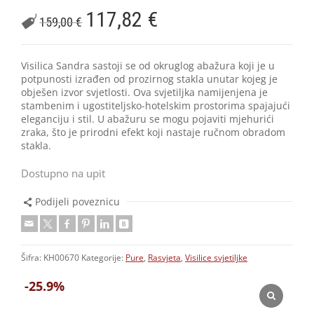
117,82
€
159,00
€
Visilica Sandra sastoji se od okruglog abažura koji je u
potpunosti izrađen od prozirnog stakla unutar kojeg je
obješen izvor svjetlosti. Ova svjetiljka namijenjena je
stambenim i ugostiteljsko-hotelskim prostorima spajajući
eleganciju i stil. U abažuru se mogu pojaviti mjehurići
zraka, što je prirodni efekt koji nastaje ručnom obradom
stakla.
Dostupno na upit
Podijeli poveznicu
Šifra:
KH00670
Kategorije:
Pure
,
Rasvjeta
,
Visilice svjetiljke
-25.9%