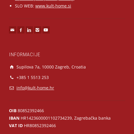
SLO WEB:
www.kult-home.si
INFORMACIJE
Supilova 7a, 10000 Zagreb, Croatia
+385 1 5513 253
info@kult-home.hr
OIB
80852392466
IBAN
HR1423600001102734239, Zagrebačka banka
VAT ID
HR80852392466