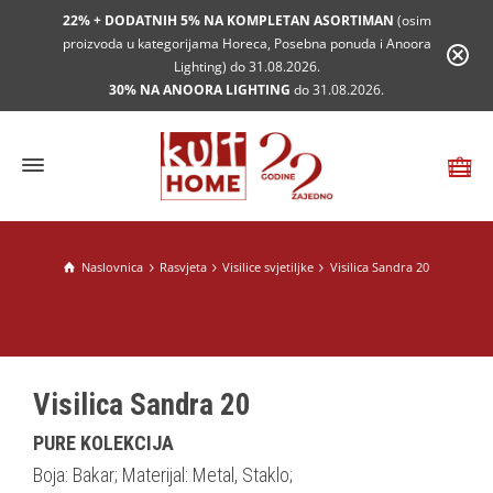
22% + DODATNIH 5% NA KOMPLETAN ASORTIMAN
(osim
proizvoda u kategorijama Horeca, Posebna ponuda i Anoora
Lighting) do 31.08.2026.
30% NA ANOORA LIGHTING
do 31.08.2026.
Naslovnica
Rasvjeta
Visilice svjetiljke
Visilica Sandra 20
Visilica Sandra 20
PURE KOLEKCIJA
Boja: Bakar; Materijal: Metal, Staklo;