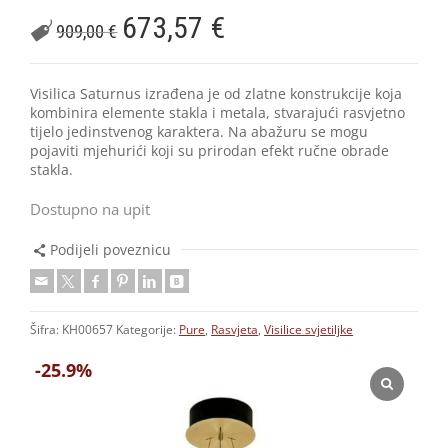
673,57
€
909,00
€
Visilica Saturnus izrađena je od zlatne konstrukcije koja
kombinira elemente stakla i metala, stvarajući rasvjetno
tijelo jedinstvenog karaktera. Na abažuru se mogu
pojaviti mjehurići koji su prirodan efekt ručne obrade
stakla.
Dostupno na upit
Podijeli poveznicu
Šifra:
KH00657
Kategorije:
Pure
,
Rasvjeta
,
Visilice svjetiljke
-25.9%