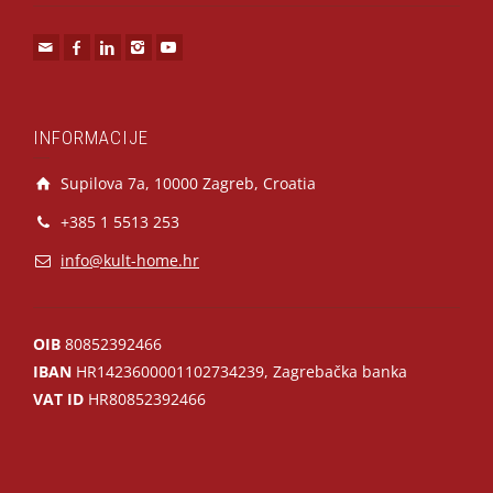
INFORMACIJE
Supilova 7a, 10000 Zagreb, Croatia
+385 1 5513 253
info@kult-home.hr
OIB
80852392466
IBAN
HR1423600001102734239, Zagrebačka banka
VAT ID
HR80852392466