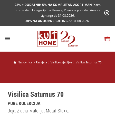
22% + DODATNIH 5% NA KOMPLETAN ASORTIMAN
(osim
proizvoda u kategorijama Horeca, Posebna ponuda i Anoora
Lighting) do 31.08.2026.
30% NA ANOORA LIGHTING
do 31.08.2026.
Naslovnica
Rasvjeta
Visilice svjetiljke
Visilica Saturnus 70
Visilica Saturnus 70
PURE KOLEKCIJA
Boja: Zlatna; Materijal: Metal, Staklo;