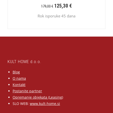
125,30
€
179,00
€
Rok isporuke 45 dana
KULT HOME d.o.o.
Blog
O nama
Kontakt
Postanite partner
Opremanje objekata (Leasing)
SLO WEB:
www.kult-home.si