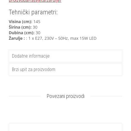
proizvoda/rasvjeta/zarulje/
Tehnički parametri:
Visina (cm):
145
Širina (cm):
30
Dubina (cm):
30
Žarulje :
: 1 x E27, 230V – 50Hz, max 15W LED
Dodatne informacije
Brzi upit za proizvodom
Povezani proizvodi