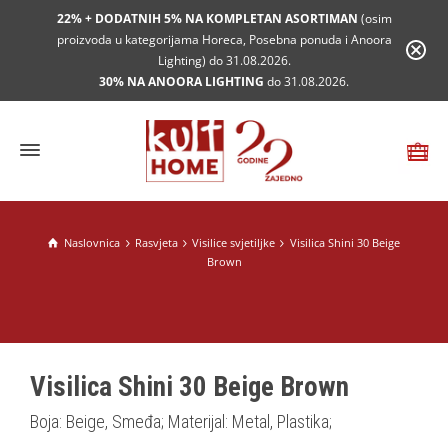
22% + DODATNIH 5% NA KOMPLETAN ASORTIMAN
(osim
proizvoda u kategorijama Horeca, Posebna ponuda i Anoora
Lighting) do 31.08.2026.
30% NA ANOORA LIGHTING
do 31.08.2026.
Naslovnica
Rasvjeta
Visilice svjetiljke
Visilica Shini 30 Beige
Brown
Visilica Shini 30 Beige Brown
Boja: Beige, Smeđa; Materijal: Metal, Plastika;