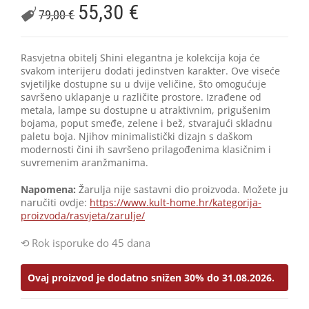
55,30
€
79,00
€
Rasvjetna obitelj Shini elegantna je kolekcija koja će
svakom interijeru dodati jedinstven karakter. Ove viseće
svjetiljke dostupne su u dvije veličine, što omogućuje
savršeno uklapanje u različite prostore. Izrađene od
metala, lampe su dostupne u atraktivnim, prigušenim
bojama, poput smeđe, zelene i bež, stvarajući skladnu
paletu boja. Njihov minimalistički dizajn s daškom
modernosti čini ih savršeno prilagođenima klasičnim i
suvremenim aranžmanima.
Napomena:
Žarulja nije sastavni dio proizvoda. Možete ju
naručiti ovdje:
https://www.kult-home.hr/kategorija-
proizvoda/rasvjeta/zarulje/
Rok isporuke do 45 dana
Ovaj proizvod je dodatno snižen 30% do 31.08.2026.