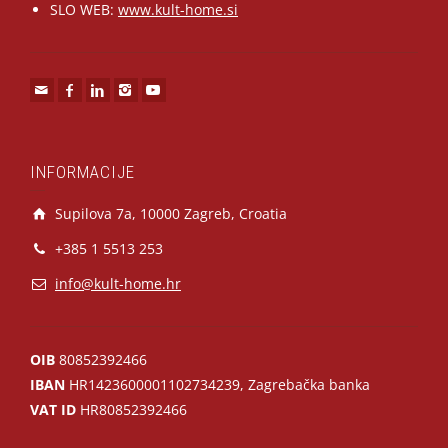
SLO WEB:
www.kult-home.si
INFORMACIJE
Supilova 7a, 10000 Zagreb, Croatia
+385 1 5513 253
info@kult-home.hr
OIB
80852392466
IBAN
HR1423600001102734239, Zagrebačka banka
VAT ID
HR80852392466