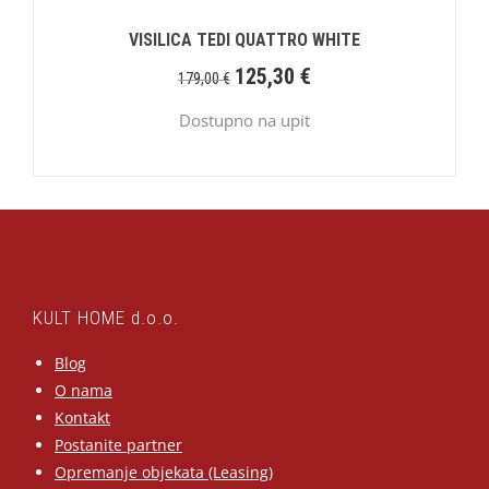
VISILICA TEDI QUATTRO WHITE
125,30
€
179,00
€
Dostupno na upit
KULT HOME d.o.o.
Blog
O nama
Kontakt
Postanite partner
Opremanje objekata (Leasing)