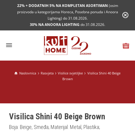
22% + DODATNIH 5% NA KOMPLETAN ASORTIMAN
(osim
proizvoda u kategorijama Horeca, Posebna ponuda i Anoora
Lighting) do 31.08.2026.
30% NA ANOORA LIGHTING
do 31.08.2026.
Naslovnica
Rasvjeta
Visilice svjetiljke
Visilica Shini 40 Beige
Brown
Visilica Shini 40 Beige Brown
Boja: Beige, Smeđa; Materijal: Metal, Plastika;