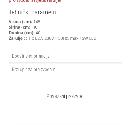
proizvoda/rasvjeta/zarulje/
Tehnički parametri:
Visina (cm):
145
Širina (cm):
40
Dubina (cm):
40
Žarulje :
: 1 x E27, 230V – 50Hz, max 15W LED
Dodatne informacije
Brzi upit za proizvodom
Povezani proizvodi