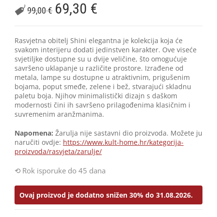
69,30
€
99,00
€
Rasvjetna obitelj Shini elegantna je kolekcija koja će
svakom interijeru dodati jedinstven karakter. Ove viseće
svjetiljke dostupne su u dvije veličine, što omogućuje
savršeno uklapanje u različite prostore. Izrađene od
metala, lampe su dostupne u atraktivnim, prigušenim
bojama, poput smeđe, zelene i bež, stvarajući skladnu
paletu boja. Njihov minimalistički dizajn s daškom
modernosti čini ih savršeno prilagođenima klasičnim i
suvremenim aranžmanima.
Napomena:
Žarulja nije sastavni dio proizvoda. Možete ju
naručiti ovdje:
https://www.kult-home.hr/kategorija-
proizvoda/rasvjeta/zarulje/
Rok isporuke do 45 dana
Ovaj proizvod je dodatno snižen 30% do 31.08.2026.