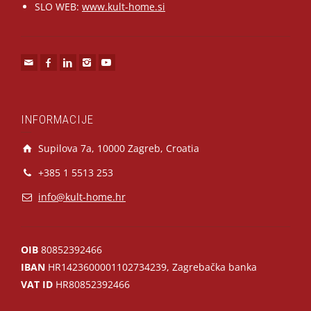
SLO WEB:
www.kult-home.si
INFORMACIJE
Supilova 7a, 10000 Zagreb, Croatia
+385 1 5513 253
info@kult-home.hr
OIB
80852392466
IBAN
HR1423600001102734239, Zagrebačka banka
VAT ID
HR80852392466