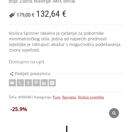
Boja: Zlatna; Materijal: Akril, Metal;
132,64
€
179,00
€
Visilica Spinner idealno je rješenje za pobornike
minimalističkog stila. Jedna od najvećih prednosti
svjetiljke je rotirajući abažur s mogućnošću podešavanja
izvora svjetlosti.
Dostupno na upit
Podijeli poveznicu
Šifra:
KH00461
Kategorije:
Pure
,
Rasvjeta
,
Visilice svjetiljke
-25.9%