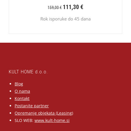
111,30
€
159,00
€
Rok isporuke do 45 dana
KULT HOME d.o.o.
Blog
O nama
Kontakt
Postanite partner
Opremanje objekata (Leasing)
SLO WEB:
www.kult-home.si