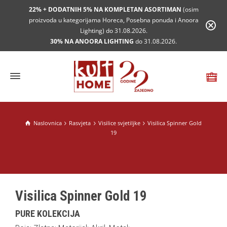
22% + DODATNIH 5% NA KOMPLETAN ASORTIMAN
(osim
proizvoda u kategorijama Horeca, Posebna ponuda i Anoora
Lighting) do 31.08.2026.
30% NA ANOORA LIGHTING
do 31.08.2026.
Naslovnica
Rasvjeta
Visilice svjetiljke
Visilica Spinner Gold
19
Visilica Spinner Gold 19
PURE KOLEKCIJA