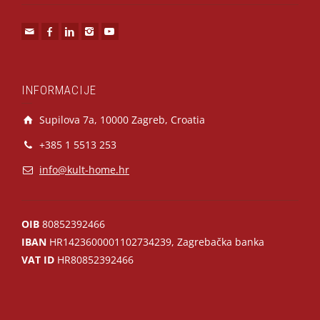
INFORMACIJE
Supilova 7a, 10000 Zagreb, Croatia
+385 1 5513 253
info@kult-home.hr
OIB
80852392466
IBAN
HR1423600001102734239, Zagrebačka banka
VAT ID
HR80852392466