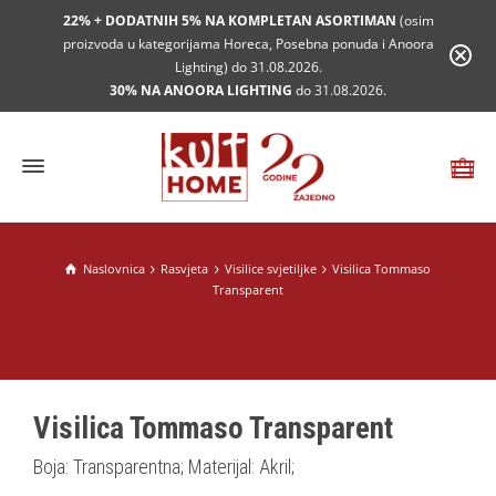
22% + DODATNIH 5% NA KOMPLETAN ASORTIMAN
(osim
proizvoda u kategorijama Horeca, Posebna ponuda i Anoora
Lighting) do 31.08.2026.
30% NA ANOORA LIGHTING
do 31.08.2026.
Naslovnica
Rasvjeta
Visilice svjetiljke
Visilica Tommaso
Transparent
Visilica Tommaso Transparent
Boja: Transparentna; Materijal: Akril;