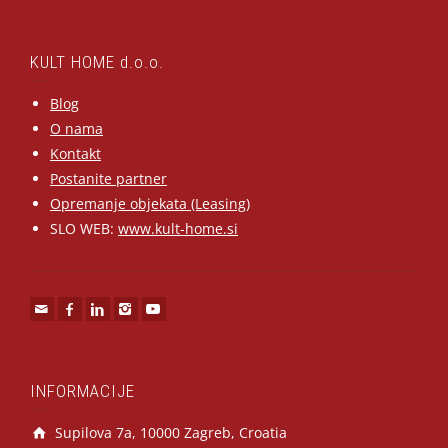
KULT HOME d.o.o.
Blog
O nama
Kontakt
Postanite partner
Opremanje objekata (Leasing)
SLO WEB:
www.kult-home.si
INFORMACIJE
Supilova 7a, 10000 Zagreb, Croatia