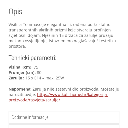
Opis
Visilica Tommaso je elegantna i izrađena od kristalno
transparentnih akrilnih prizmi koje stvaraju profinjen
svjetlosni dojam. Njezinih 15 držača za žarulje pružaju
mekano osvjetljenje, istovremeno naglašavajući estetiku
prostora.
Tehnički parametri:
Visina (cm):
75
Promjer (cm):
80
Žarulje :
15 x E14 – max 25W
Napomena:
Žarulja nije sastavni dio proizvoda. Možete ju
naručiti ovdje:
https://www.kult-home.hr/kategorija-
proizvoda/rasvjeta/zarulje/
Dodatne informacije