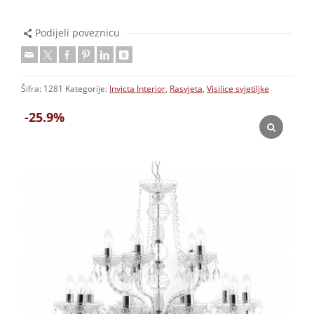
Podijeli poveznicu
Šifra:
1281
Kategorije:
Invicta Interior
,
Rasvjeta
,
Visilice svjetiljke
-25.9%